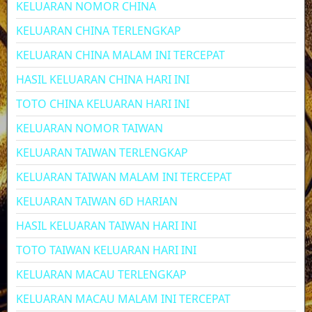
KELUARAN NOMOR CHINA
KELUARAN CHINA TERLENGKAP
KELUARAN CHINA MALAM INI TERCEPAT
HASIL KELUARAN CHINA HARI INI
TOTO CHINA KELUARAN HARI INI
KELUARAN NOMOR TAIWAN
KELUARAN TAIWAN TERLENGKAP
KELUARAN TAIWAN MALAM INI TERCEPAT
KELUARAN TAIWAN 6D HARIAN
HASIL KELUARAN TAIWAN HARI INI
TOTO TAIWAN KELUARAN HARI INI
KELUARAN MACAU TERLENGKAP
KELUARAN MACAU MALAM INI TERCEPAT