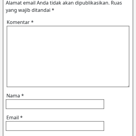
Alamat email Anda tidak akan dipublikasikan.
Ruas
yang wajib ditandai
*
Komentar
*
Nama
*
Email
*