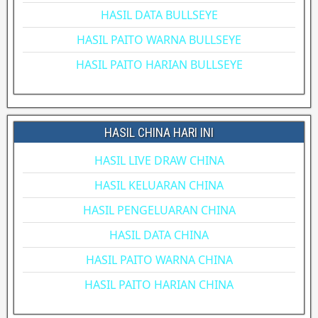
HASIL DATA BULLSEYE
HASIL PAITO WARNA BULLSEYE
HASIL PAITO HARIAN BULLSEYE
HASIL CHINA HARI INI
HASIL LIVE DRAW CHINA
HASIL KELUARAN CHINA
HASIL PENGELUARAN CHINA
HASIL DATA CHINA
HASIL PAITO WARNA CHINA
HASIL PAITO HARIAN CHINA