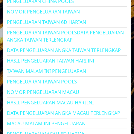
PENGELUARAN CHINA POOLS
NOMOR PENGELUARAN TAIWAN
PENGELUARAN TAIWAN 6D HARIAN
PENGELUARAN TAIWAN POOLSDATA PENGELUARAN
ANGKA TAIWAN TERLENGKAP
DATA PENGELUARAN ANGKA TAIWAN TERLENGKAP
HASIL PENGELUARAN TAIWAN HARI INI
TAIWAN MALAM INI PENGELUARAN
PENGELUARAN TAIWAN POOLS
NOMOR PENGELUARAN MACAU
HASIL PENGELUARAN MACAU HARI INI
DATA PENGELUARAN ANGKA MACAU TERLENGKAP
MACAU MALAM INI PENGELUARAN