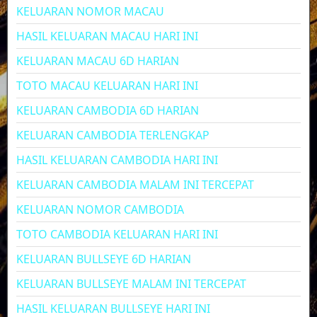
KELUARAN NOMOR MACAU
HASIL KELUARAN MACAU HARI INI
KELUARAN MACAU 6D HARIAN
TOTO MACAU KELUARAN HARI INI
KELUARAN CAMBODIA 6D HARIAN
KELUARAN CAMBODIA TERLENGKAP
HASIL KELUARAN CAMBODIA HARI INI
KELUARAN CAMBODIA MALAM INI TERCEPAT
KELUARAN NOMOR CAMBODIA
TOTO CAMBODIA KELUARAN HARI INI
KELUARAN BULLSEYE 6D HARIAN
KELUARAN BULLSEYE MALAM INI TERCEPAT
HASIL KELUARAN BULLSEYE HARI INI