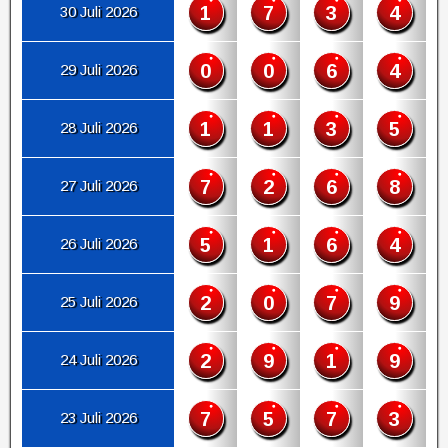
1
7
3
4
30 Juli 2026
0
0
6
4
29 Juli 2026
1
1
3
5
28 Juli 2026
7
2
6
8
27 Juli 2026
5
1
6
4
26 Juli 2026
2
0
7
9
25 Juli 2026
2
9
1
9
24 Juli 2026
7
5
7
3
23 Juli 2026