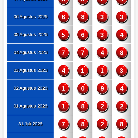
6
8
3
3
06 Agustus 2026
5
6
3
4
05 Agustus 2026
7
7
4
8
04 Agustus 2026
4
1
1
3
03 Agustus 2026
1
0
9
4
02 Agustus 2026
1
8
2
2
01 Agustus 2026
7
8
2
8
31 Juli 2026