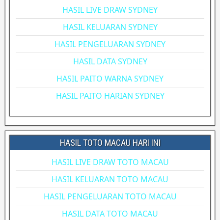
HASIL LIVE DRAW SYDNEY
HASIL KELUARAN SYDNEY
HASIL PENGELUARAN SYDNEY
HASIL DATA SYDNEY
HASIL PAITO WARNA SYDNEY
HASIL PAITO HARIAN SYDNEY
HASIL TOTO MACAU HARI INI
HASIL LIVE DRAW TOTO MACAU
HASIL KELUARAN TOTO MACAU
HASIL PENGELUARAN TOTO MACAU
HASIL DATA TOTO MACAU