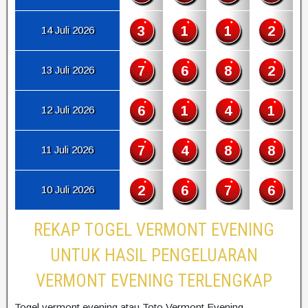
3
1
1
2
14 Juli 2026
7
6
8
2
13 Juli 2026
6
1
4
1
12 Juli 2026
7
4
8
8
11 Juli 2026
2
6
7
6
10 Juli 2026
REKAP TOGEL VERMONT EVENING
UNTUK HASIL PENGELUARAN
VERMONT EVENING TERLENGKAP
Togel vermont evening atau Toto Vermont Evening