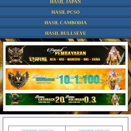
HASIL JAPAN
HASIL PCSO
HASIL CAMBODIA
HASIL BULLSEYE