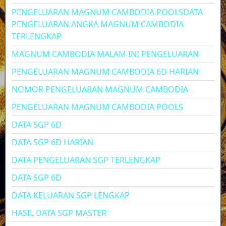
PENGELUARAN MAGNUM CAMBODIA POOLSDATA
PENGELUARAN ANGKA MAGNUM CAMBODIA
TERLENGKAP
MAGNUM CAMBODIA MALAM INI PENGELUARAN
PENGELUARAN MAGNUM CAMBODIA 6D HARIAN
NOMOR PENGELUARAN MAGNUM CAMBODIA
PENGELUARAN MAGNUM CAMBODIA POOLS
DATA SGP 6D
DATA SGP 6D HARIAN
DATA PENGELUARAN SGP TERLENGKAP
DATA SGP 6D
DATA KELUARAN SGP LENGKAP
HASIL DATA SGP MASTER