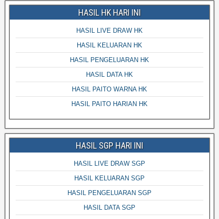
HASIL HK HARI INI
HASIL LIVE DRAW HK
HASIL KELUARAN HK
HASIL PENGELUARAN HK
HASIL DATA HK
HASIL PAITO WARNA HK
HASIL PAITO HARIAN HK
HASIL SGP HARI INI
HASIL LIVE DRAW SGP
HASIL KELUARAN SGP
HASIL PENGELUARAN SGP
HASIL DATA SGP