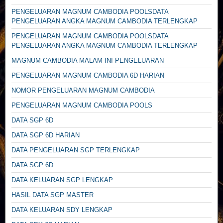
PENGELUARAN MAGNUM CAMBODIA POOLSDATA
PENGELUARAN ANGKA MAGNUM CAMBODIA TERLENGKAP
PENGELUARAN MAGNUM CAMBODIA POOLSDATA
PENGELUARAN ANGKA MAGNUM CAMBODIA TERLENGKAP
MAGNUM CAMBODIA MALAM INI PENGELUARAN
PENGELUARAN MAGNUM CAMBODIA 6D HARIAN
NOMOR PENGELUARAN MAGNUM CAMBODIA
PENGELUARAN MAGNUM CAMBODIA POOLS
DATA SGP 6D
DATA SGP 6D HARIAN
DATA PENGELUARAN SGP TERLENGKAP
DATA SGP 6D
DATA KELUARAN SGP LENGKAP
HASIL DATA SGP MASTER
DATA KELUARAN SDY LENGKAP