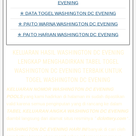
EVENING
✯ DATA TOGEL WASHINGTON DC EVENING
✯ PAITO WARNA WASHINGTON DC EVENING
✯ PAITO HARIAN WASHINGTON DC EVENING
KELUARAN HASIL WASHINGTON DC EVENING
LENGKAP MENGHADIRKAN TABEL TOGEL
WASHINGTON DC EVENING TERBAIK UNTUK
TOGEL WASHINGTON DC EVENING
KELUARAN NOMOR WASHINGTON DC EVENING
POOLS
yang kami hadirkan di halaman ini sudah dipastikan
valid karena semua penginputan yang di rancang ke dalam
TABEL KELUARAN ANGKA WASHINGTON DC EVENING
diambil langsung dari alamat situs resminya
”
dclottery.com
“.
WASHINGTON DC EVENING HARI INI
banyak di cari oleh