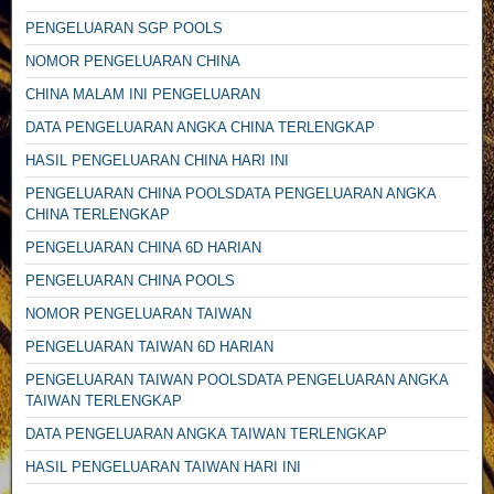
PENGELUARAN SGP POOLS
NOMOR PENGELUARAN CHINA
CHINA MALAM INI PENGELUARAN
DATA PENGELUARAN ANGKA CHINA TERLENGKAP
HASIL PENGELUARAN CHINA HARI INI
PENGELUARAN CHINA POOLSDATA PENGELUARAN ANGKA
CHINA TERLENGKAP
PENGELUARAN CHINA 6D HARIAN
PENGELUARAN CHINA POOLS
NOMOR PENGELUARAN TAIWAN
PENGELUARAN TAIWAN 6D HARIAN
PENGELUARAN TAIWAN POOLSDATA PENGELUARAN ANGKA
TAIWAN TERLENGKAP
DATA PENGELUARAN ANGKA TAIWAN TERLENGKAP
HASIL PENGELUARAN TAIWAN HARI INI