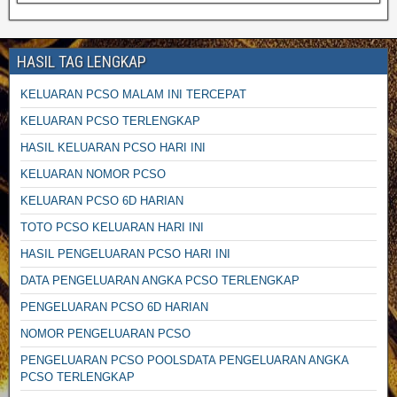
HASIL TAG LENGKAP
KELUARAN PCSO MALAM INI TERCEPAT
KELUARAN PCSO TERLENGKAP
HASIL KELUARAN PCSO HARI INI
KELUARAN NOMOR PCSO
KELUARAN PCSO 6D HARIAN
TOTO PCSO KELUARAN HARI INI
HASIL PENGELUARAN PCSO HARI INI
DATA PENGELUARAN ANGKA PCSO TERLENGKAP
PENGELUARAN PCSO 6D HARIAN
NOMOR PENGELUARAN PCSO
PENGELUARAN PCSO POOLSDATA PENGELUARAN ANGKA
PCSO TERLENGKAP