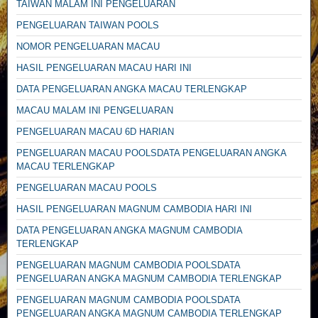
TAIWAN MALAM INI PENGELUARAN
PENGELUARAN TAIWAN POOLS
NOMOR PENGELUARAN MACAU
HASIL PENGELUARAN MACAU HARI INI
DATA PENGELUARAN ANGKA MACAU TERLENGKAP
MACAU MALAM INI PENGELUARAN
PENGELUARAN MACAU 6D HARIAN
PENGELUARAN MACAU POOLSDATA PENGELUARAN ANGKA
MACAU TERLENGKAP
PENGELUARAN MACAU POOLS
HASIL PENGELUARAN MAGNUM CAMBODIA HARI INI
DATA PENGELUARAN ANGKA MAGNUM CAMBODIA
TERLENGKAP
PENGELUARAN MAGNUM CAMBODIA POOLSDATA
PENGELUARAN ANGKA MAGNUM CAMBODIA TERLENGKAP
PENGELUARAN MAGNUM CAMBODIA POOLSDATA
PENGELUARAN ANGKA MAGNUM CAMBODIA TERLENGKAP