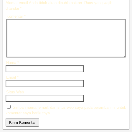
Alamat email Anda tidak akan dipublikasikan.
Ruas yang wajib
ditandai
*
Komentar
*
Nama
*
Email
*
Situs Web
Simpan nama, email, dan situs web saya pada peramban ini untuk
komentar saya berikutnya.