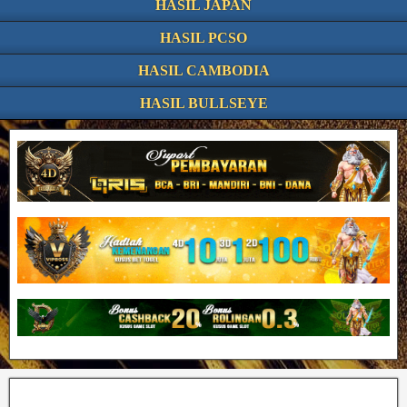
HASIL JAPAN
HASIL PCSO
HASIL CAMBODIA
HASIL BULLSEYE