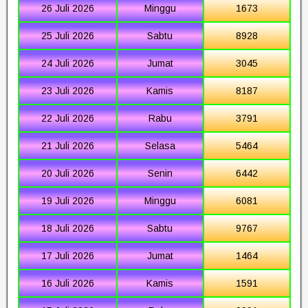
26 Juli 2026
Minggu
1673
25 Juli 2026
Sabtu
8928
24 Juli 2026
Jumat
3045
23 Juli 2026
Kamis
8187
22 Juli 2026
Rabu
3791
21 Juli 2026
Selasa
5464
20 Juli 2026
Senin
6442
19 Juli 2026
Minggu
6081
18 Juli 2026
Sabtu
9767
17 Juli 2026
Jumat
1464
16 Juli 2026
Kamis
1591