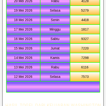
20 Mei 2026
Rabu
4128
19 Mei 2026
Selasa
5279
18 Mei 2026
Senin
4418
17 Mei 2026
Minggu
1817
16 Mei 2026
Sabtu
9327
15 Mei 2026
Jumat
7220
14 Mei 2026
Kamis
7298
13 Mei 2026
Rabu
6116
12 Mei 2026
Selasa
7573
HASIL TOGEL DARI KELUARAN WASHINGTON