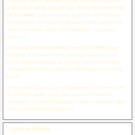
para bettor karena akan memberikan informasi terpercaya
untuk melihat
HASIL KELUARAN TOGEL WASHINGTON
DC EVENING
untuk mengetahui apakah Nomor Keluaran
Washington Dc Evening yang dipasang keluar sama persis
dengan pemutaran angka Hasil Washington Dc Evening
Malam Ini.
DATA KELUARAN WASHINGTON DC EVENING
yang
dihadirkan di halaman ini tentu juga akan membantu para
pemain togel Washington Dc Evening untuk mencari atau
membuat hasil rumusan angka jitu Washington Dc Evening
hari ini.
Semua Hasil Keluaran Nomor Washington Dc Evening Hari
Ini akan kami update setiap hari secara on time untuk
memberikan informasi kepada para pemain mengenai hadiah
utama yang keluar pada malam ini.
Tinggalkan Balasan