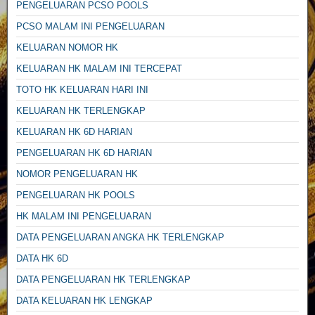
PENGELUARAN PCSO POOLS
PCSO MALAM INI PENGELUARAN
KELUARAN NOMOR HK
KELUARAN HK MALAM INI TERCEPAT
TOTO HK KELUARAN HARI INI
KELUARAN HK TERLENGKAP
KELUARAN HK 6D HARIAN
PENGELUARAN HK 6D HARIAN
NOMOR PENGELUARAN HK
PENGELUARAN HK POOLS
HK MALAM INI PENGELUARAN
DATA PENGELUARAN ANGKA HK TERLENGKAP
DATA HK 6D
DATA PENGELUARAN HK TERLENGKAP
DATA KELUARAN HK LENGKAP