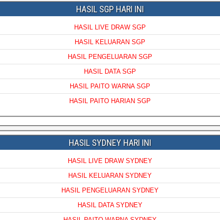
HASIL SGP HARI INI
HASIL LIVE DRAW SGP
HASIL KELUARAN SGP
HASIL PENGELUARAN SGP
HASIL DATA SGP
HASIL PAITO WARNA SGP
HASIL PAITO HARIAN SGP
HASIL SYDNEY HARI INI
HASIL LIVE DRAW SYDNEY
HASIL KELUARAN SYDNEY
HASIL PENGELUARAN SYDNEY
HASIL DATA SYDNEY
HASIL PAITO WARNA SYDNEY