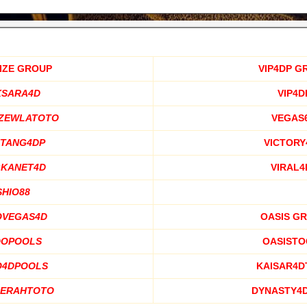
IZE GROUP
VIP4DP G
KSARA4D
VIP4D
IZEWLATOTO
VEGAS
NTANG4DP
VICTORY
KANET4D
VIRAL4
SHIO88
OVEGAS4D
OASIS G
DOPOOLS
OASISTO
O4DPOOLS
KAISAR4D
ERAHTOTO
DYNASTY4