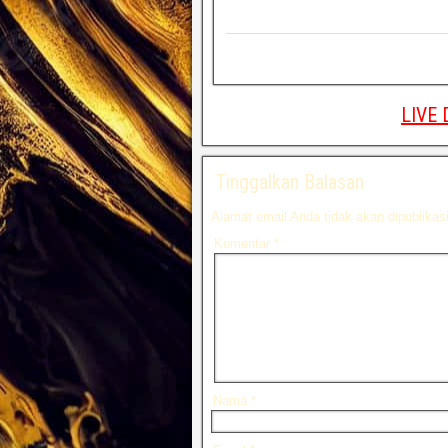
LIVE
Tinggalkan Balasan
Alamat email Anda tidak akan dipublikas
Komentar
*
Nama
*