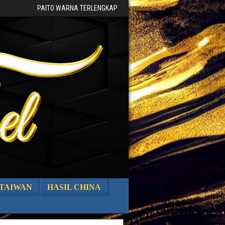
PAITO WARNA TERLENGKAP
 TAIWAN
HASIL CHINA