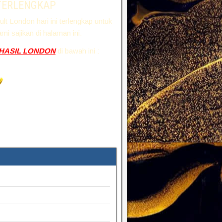
TERLENGKAP
t London hari ini terlengkap untuk
mi sajikan di halaman ini.
HASIL LONDON
di bawah ini :