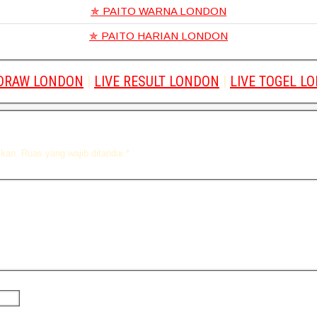
✯ PAITO WARNA LONDON
✯ PAITO HARIAN LONDON
 DRAW LONDON
|
LIVE RESULT LONDON
|
LIVE TOGEL L
ikan.
Ruas yang wajib ditandai
*