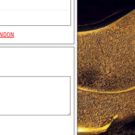
ONDON