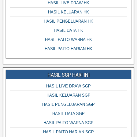
HASIL LIVE DRAW HK
HASIL KELUARAN HK
HASIL PENGELUARAN HK
HASIL DATA HK
HASIL PAITO WARNA HK
HASIL PAITO HARIAN HK
HASIL SGP HARI INI
HASIL LIVE DRAW SGP
HASIL KELUARAN SGP
HASIL PENGELUARAN SGP
HASIL DATA SGP
HASIL PAITO WARNA SGP
HASIL PAITO HARIAN SGP