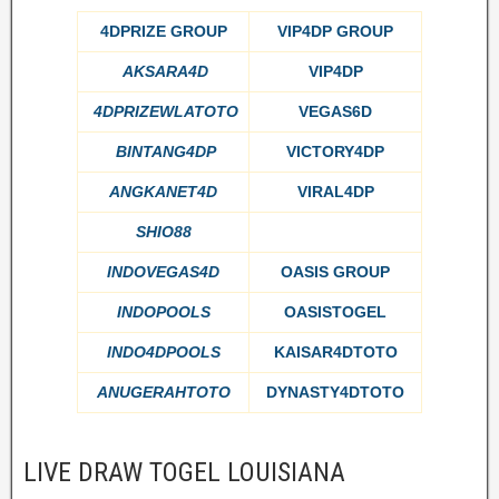
4DPRIZE GROUP
VIP4DP GROUP
AKSARA4D
VIP4DP
4DPRIZEWLATOTO
VEGAS6D
BINTANG4DP
VICTORY4DP
ANGKANET4D
VIRAL4DP
SHIO88
INDOVEGAS4D
OASIS GROUP
INDOPOOLS
OASISTOGEL
INDO4DPOOLS
KAISAR4DTOTO
ANUGERAHTOTO
DYNASTY4DTOTO
LIVE DRAW TOGEL LOUISIANA