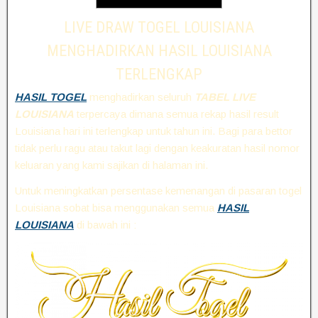
LIVE DRAW TOGEL LOUISIANA
MENGHADIRKAN HASIL LOUISIANA
TERLENGKAP
HASIL TOGEL
menghadirkan seluruh
TABEL LIVE
LOUISIANA
terpercaya dimana semua rekap hasil result
Louisiana hari ini terlengkap untuk tahun ini. Bagi para bettor
tidak perlu ragu atau takut lagi dengan keakuratan hasil nomor
keluaran yang kami sajikan di halaman ini.
Untuk meningkatkan persentase kemenangan di pasaran togel
Louisiana sobat bisa menggunakan semua
HASIL
LOUISIA
N
A
di bawah ini :