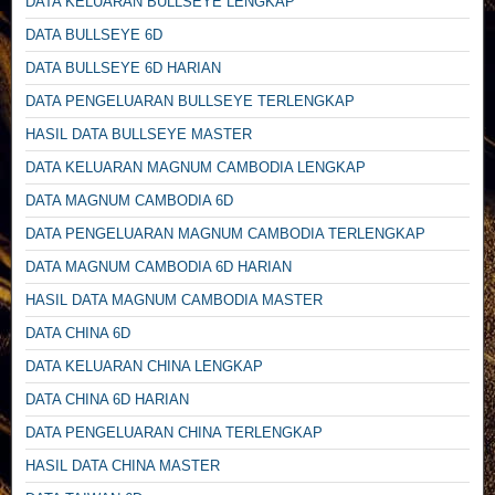
DATA KELUARAN BULLSEYE LENGKAP
DATA BULLSEYE 6D
DATA BULLSEYE 6D HARIAN
DATA PENGELUARAN BULLSEYE TERLENGKAP
HASIL DATA BULLSEYE MASTER
DATA KELUARAN MAGNUM CAMBODIA LENGKAP
DATA MAGNUM CAMBODIA 6D
DATA PENGELUARAN MAGNUM CAMBODIA TERLENGKAP
DATA MAGNUM CAMBODIA 6D HARIAN
HASIL DATA MAGNUM CAMBODIA MASTER
DATA CHINA 6D
DATA KELUARAN CHINA LENGKAP
DATA CHINA 6D HARIAN
DATA PENGELUARAN CHINA TERLENGKAP
HASIL DATA CHINA MASTER