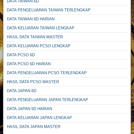
DATA TAIWAN 6D
DATA PENGELUARAN TAIWAN TERLENGKAP
DATA TAIWAN 6D HARIAN
DATA KELUARAN TAIWAN LENGKAP
HASIL DATA TAIWAN MASTER
DATA KELUARAN PCSO LENGKAP
DATA PCSO 6D
DATA PCSO 6D HARIAN
DATA PENGELUARAN PCSO TERLENGKAP
HASIL DATA PCSO MASTER
DATA JAPAN 6D
DATA PENGELUARAN JAPAN TERLENGKAP
DATA JAPAN 6D HARIAN
DATA KELUARAN JAPAN LENGKAP
HASIL DATA JAPAN MASTER