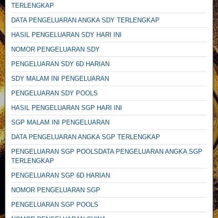
TERLENGKAP
DATA PENGELUARAN ANGKA SDY TERLENGKAP
HASIL PENGELUARAN SDY HARI INI
NOMOR PENGELUARAN SDY
PENGELUARAN SDY 6D HARIAN
SDY MALAM INI PENGELUARAN
PENGELUARAN SDY POOLS
HASIL PENGELUARAN SGP HARI INI
SGP MALAM INI PENGELUARAN
DATA PENGELUARAN ANGKA SGP TERLENGKAP
PENGELUARAN SGP POOLSDATA PENGELUARAN ANGKA SGP
TERLENGKAP
PENGELUARAN SGP 6D HARIAN
NOMOR PENGELUARAN SGP
PENGELUARAN SGP POOLS