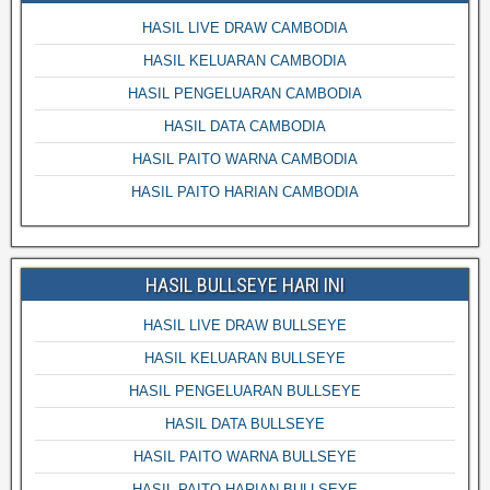
HASIL LIVE DRAW CAMBODIA
HASIL KELUARAN CAMBODIA
HASIL PENGELUARAN CAMBODIA
HASIL DATA CAMBODIA
HASIL PAITO WARNA CAMBODIA
HASIL PAITO HARIAN CAMBODIA
HASIL BULLSEYE HARI INI
HASIL LIVE DRAW BULLSEYE
HASIL KELUARAN BULLSEYE
HASIL PENGELUARAN BULLSEYE
HASIL DATA BULLSEYE
HASIL PAITO WARNA BULLSEYE
HASIL PAITO HARIAN BULLSEYE