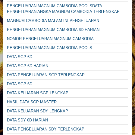
PENGELUARAN MAGNUM CAMBODIA POOLSDATA
PENGELUARAN ANGKA MAGNUM CAMBODIA TERLENGKAP
MAGNUM CAMBODIA MALAM INI PENGELUARAN
PENGELUARAN MAGNUM CAMBODIA 6D HARIAN
NOMOR PENGELUARAN MAGNUM CAMBODIA
PENGELUARAN MAGNUM CAMBODIA POOLS
DATA SGP 6D
DATA SGP 6D HARIAN
DATA PENGELUARAN SGP TERLENGKAP
DATA SGP 6D
DATA KELUARAN SGP LENGKAP
HASIL DATA SGP MASTER
DATA KELUARAN SDY LENGKAP
DATA SDY 6D HARIAN
DATA PENGELUARAN SDY TERLENGKAP