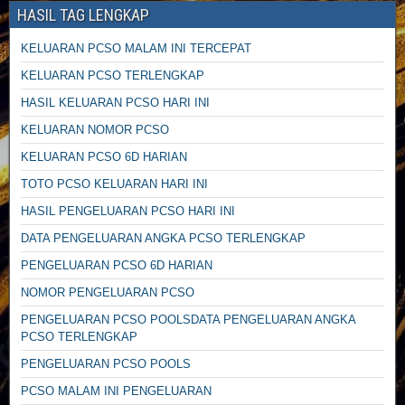
HASIL TAG LENGKAP
KELUARAN PCSO MALAM INI TERCEPAT
KELUARAN PCSO TERLENGKAP
HASIL KELUARAN PCSO HARI INI
KELUARAN NOMOR PCSO
KELUARAN PCSO 6D HARIAN
TOTO PCSO KELUARAN HARI INI
HASIL PENGELUARAN PCSO HARI INI
DATA PENGELUARAN ANGKA PCSO TERLENGKAP
PENGELUARAN PCSO 6D HARIAN
NOMOR PENGELUARAN PCSO
PENGELUARAN PCSO POOLSDATA PENGELUARAN ANGKA
PCSO TERLENGKAP
PENGELUARAN PCSO POOLS
PCSO MALAM INI PENGELUARAN