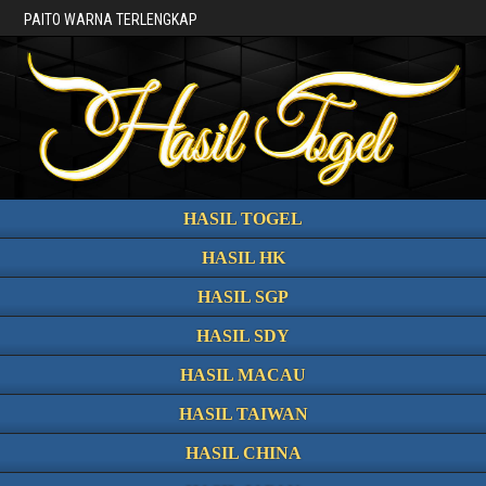
PAITO WARNA TERLENGKAP
HASIL TOGEL
HASIL HK
HASIL SGP
HASIL SDY
HASIL MACAU
HASIL TAIWAN
HASIL CHINA