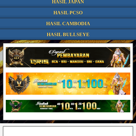
HASIL JAPAN
HASIL PCSO
HASIL CAMBODIA
HASIL BULLSEYE