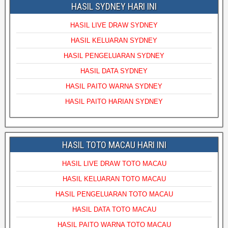
HASIL SYDNEY HARI INI
HASIL LIVE DRAW SYDNEY
HASIL KELUARAN SYDNEY
HASIL PENGELUARAN SYDNEY
HASIL DATA SYDNEY
HASIL PAITO WARNA SYDNEY
HASIL PAITO HARIAN SYDNEY
HASIL TOTO MACAU HARI INI
HASIL LIVE DRAW TOTO MACAU
HASIL KELUARAN TOTO MACAU
HASIL PENGELUARAN TOTO MACAU
HASIL DATA TOTO MACAU
HASIL PAITO WARNA TOTO MACAU