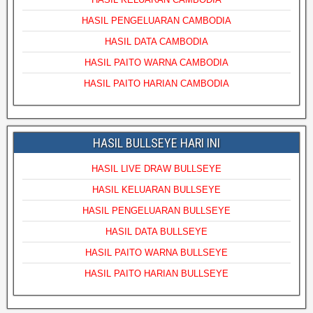
HASIL PENGELUARAN CAMBODIA
HASIL DATA CAMBODIA
HASIL PAITO WARNA CAMBODIA
HASIL PAITO HARIAN CAMBODIA
HASIL BULLSEYE HARI INI
HASIL LIVE DRAW BULLSEYE
HASIL KELUARAN BULLSEYE
HASIL PENGELUARAN BULLSEYE
HASIL DATA BULLSEYE
HASIL PAITO WARNA BULLSEYE
HASIL PAITO HARIAN BULLSEYE