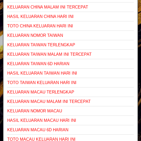
KELUARAN CHINA MALAM INI TERCEPAT
HASIL KELUARAN CHINA HARI INI
TOTO CHINA KELUARAN HARI INI
KELUARAN NOMOR TAIWAN
KELUARAN TAIWAN TERLENGKAP
KELUARAN TAIWAN MALAM INI TERCEPAT
KELUARAN TAIWAN 6D HARIAN
HASIL KELUARAN TAIWAN HARI INI
TOTO TAIWAN KELUARAN HARI INI
KELUARAN MACAU TERLENGKAP
KELUARAN MACAU MALAM INI TERCEPAT
KELUARAN NOMOR MACAU
HASIL KELUARAN MACAU HARI INI
KELUARAN MACAU 6D HARIAN
TOTO MACAU KELUARAN HARI INI