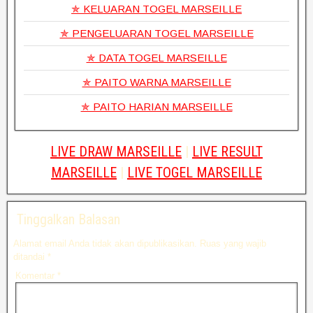
✯ KELUARAN TOGEL MARSEILLE
✯ PENGELUARAN TOGEL MARSEILLE
✯ DATA TOGEL MARSEILLE
✯ PAITO WARNA MARSEILLE
✯ PAITO HARIAN MARSEILLE
LIVE DRAW MARSEILLE
|
LIVE RESULT
MARSEILLE
|
LIVE TOGEL MARSEILLE
Tinggalkan Balasan
Alamat email Anda tidak akan dipublikasikan.
Ruas yang wajib
ditandai
*
Komentar
*