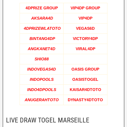
4DPRIZE GROUP
VIP4DP GROUP
AKSARA4D
VIP4DP
4DPRIZEWLATOTO
VEGAS6D
BINTANG4DP
VICTORY4DP
ANGKANET4D
VIRAL4DP
SHIO88
INDOVEGAS4D
OASIS GROUP
INDOPOOLS
OASISTOGEL
INDO4DPOOLS
KAISAR4DTOTO
ANUGERAHTOTO
DYNASTY4DTOTO
LIVE DRAW TOGEL MARSEILLE