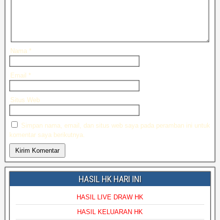
Nama
*
Email
*
Situs Web
Simpan nama, email, dan situs web saya pada peramban ini untuk
komentar saya berikutnya.
HASIL HK HARI INI
HASIL LIVE DRAW HK
HASIL KELUARAN HK