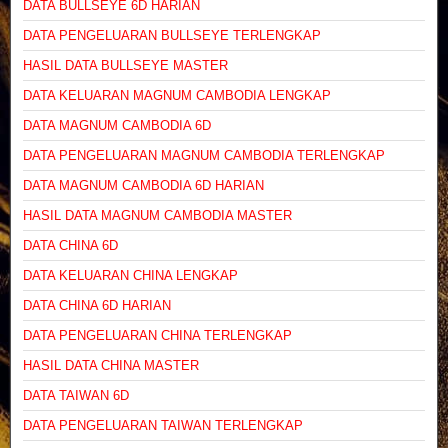
DATA BULLSEYE 6D HARIAN
DATA PENGELUARAN BULLSEYE TERLENGKAP
HASIL DATA BULLSEYE MASTER
DATA KELUARAN MAGNUM CAMBODIA LENGKAP
DATA MAGNUM CAMBODIA 6D
DATA PENGELUARAN MAGNUM CAMBODIA TERLENGKAP
DATA MAGNUM CAMBODIA 6D HARIAN
HASIL DATA MAGNUM CAMBODIA MASTER
DATA CHINA 6D
DATA KELUARAN CHINA LENGKAP
DATA CHINA 6D HARIAN
DATA PENGELUARAN CHINA TERLENGKAP
HASIL DATA CHINA MASTER
DATA TAIWAN 6D
DATA PENGELUARAN TAIWAN TERLENGKAP