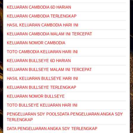
KELUARAN CAMBODIA 6D HARIAN
KELUARAN CAMBODIA TERLENGKAP
HASIL KELUARAN CAMBODIA HARI INI
KELUARAN CAMBODIA MALAM INI TERCEPAT
KELUARAN NOMOR CAMBODIA
TOTO CAMBODIA KELUARAN HARI INI
KELUARAN BULLSEYE 6D HARIAN
KELUARAN BULLSEYE MALAM INI TERCEPAT
HASIL KELUARAN BULLSEYE HARI INI
KELUARAN BULLSEYE TERLENGKAP
KELUARAN NOMOR BULLSEYE
TOTO BULLSEYE KELUARAN HARI INI
PENGELUARAN SDY POOLSDATA PENGELUARAN ANGKA SDY
TERLENGKAP
DATA PENGELUARAN ANGKA SDY TERLENGKAP