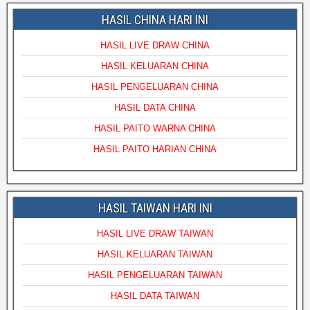
HASIL CHINA HARI INI
HASIL LIVE DRAW CHINA
HASIL KELUARAN CHINA
HASIL PENGELUARAN CHINA
HASIL DATA CHINA
HASIL PAITO WARNA CHINA
HASIL PAITO HARIAN CHINA
HASIL TAIWAN HARI INI
HASIL LIVE DRAW TAIWAN
HASIL KELUARAN TAIWAN
HASIL PENGELUARAN TAIWAN
HASIL DATA TAIWAN