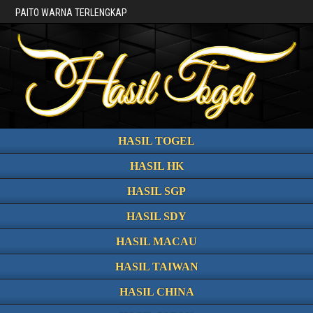
PAITO WARNA TERLENGKAP
HASIL TOGEL
HASIL HK
HASIL SGP
HASIL SDY
HASIL MACAU
HASIL TAIWAN
HASIL CHINA