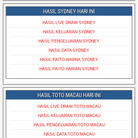
HASIL SYDNEY HARI INI
HASIL LIVE DRAW SYDNEY
HASIL KELUARAN SYDNEY
HASIL PENGELUARAN SYDNEY
HASIL DATA SYDNEY
HASIL PAITO WARNA SYDNEY
HASIL PAITO HARIAN SYDNEY
HASIL TOTO MACAU HARI INI
HASIL LIVE DRAW TOTO MACAU
HASIL KELUARAN TOTO MACAU
HASIL PENGELUARAN TOTO MACAU
HASIL DATA TOTO MACAU