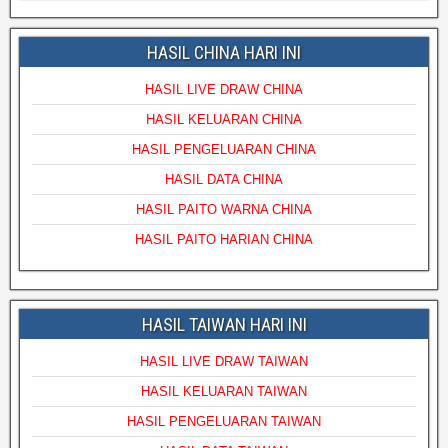
HASIL CHINA HARI INI
HASIL LIVE DRAW CHINA
HASIL KELUARAN CHINA
HASIL PENGELUARAN CHINA
HASIL DATA CHINA
HASIL PAITO WARNA CHINA
HASIL PAITO HARIAN CHINA
HASIL TAIWAN HARI INI
HASIL LIVE DRAW TAIWAN
HASIL KELUARAN TAIWAN
HASIL PENGELUARAN TAIWAN