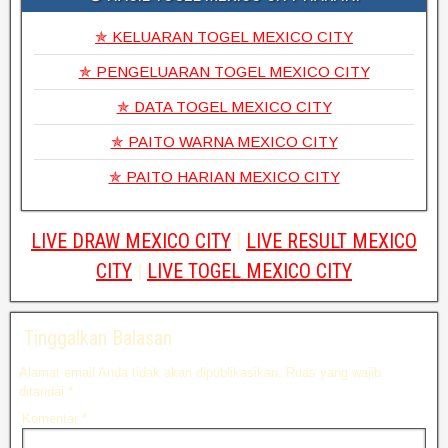
✯ KELUARAN TOGEL MEXICO CITY
✯ PENGELUARAN TOGEL MEXICO CITY
✯ DATA TOGEL MEXICO CITY
✯ PAITO WARNA MEXICO CITY
✯ PAITO HARIAN MEXICO CITY
LIVE DRAW MEXICO CITY
|
LIVE RESULT MEXICO
CITY
|
LIVE TOGEL MEXICO CITY
Tinggalkan Balasan
Alamat email Anda tidak akan dipublikasikan.
Ruas yang wajib
ditandai
*
Komentar
*