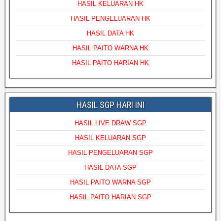
HASIL KELUARAN HK
HASIL PENGELUARAN HK
HASIL DATA HK
HASIL PAITO WARNA HK
HASIL PAITO HARIAN HK
HASIL SGP HARI INI
HASIL LIVE DRAW SGP
HASIL KELUARAN SGP
HASIL PENGELUARAN SGP
HASIL DATA SGP
HASIL PAITO WARNA SGP
HASIL PAITO HARIAN SGP