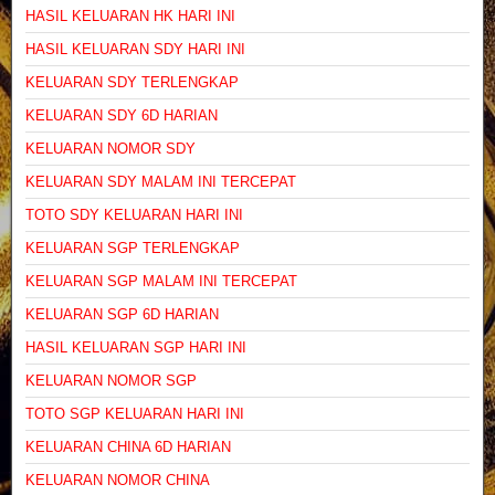
HASIL KELUARAN HK HARI INI
HASIL KELUARAN SDY HARI INI
KELUARAN SDY TERLENGKAP
KELUARAN SDY 6D HARIAN
KELUARAN NOMOR SDY
KELUARAN SDY MALAM INI TERCEPAT
TOTO SDY KELUARAN HARI INI
KELUARAN SGP TERLENGKAP
KELUARAN SGP MALAM INI TERCEPAT
KELUARAN SGP 6D HARIAN
HASIL KELUARAN SGP HARI INI
KELUARAN NOMOR SGP
TOTO SGP KELUARAN HARI INI
KELUARAN CHINA 6D HARIAN
KELUARAN NOMOR CHINA