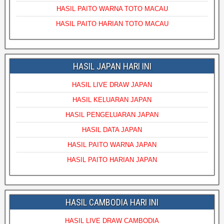
HASIL PAITO WARNA TOTO MACAU
HASIL PAITO HARIAN TOTO MACAU
HASIL JAPAN HARI INI
HASIL LIVE DRAW JAPAN
HASIL KELUARAN JAPAN
HASIL PENGELUARAN JAPAN
HASIL DATA JAPAN
HASIL PAITO WARNA JAPAN
HASIL PAITO HARIAN JAPAN
HASIL CAMBODIA HARI INI
HASIL LIVE DRAW CAMBODIA