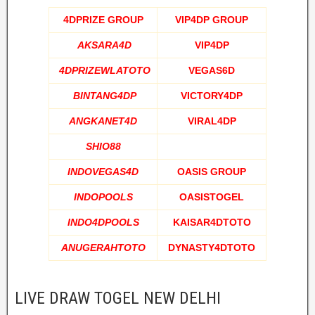
4DPRIZE GROUP
VIP4DP GROUP
AKSARA4D
VIP4DP
4DPRIZEWLATOTO
VEGAS6D
BINTANG4DP
VICTORY4DP
ANGKANET4D
VIRAL4DP
SHIO88
INDOVEGAS4D
OASIS GROUP
INDOPOOLS
OASISTOGEL
INDO4DPOOLS
KAISAR4DTOTO
ANUGERAHTOTO
DYNASTY4DTOTO
LIVE DRAW TOGEL NEW DELHI