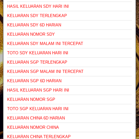
HASIL KELUARAN SDY HARI INI
KELUARAN SDY TERLENGKAP
KELUARAN SDY 6D HARIAN
KELUARAN NOMOR SDY
KELUARAN SDY MALAM INI TERCEPAT
TOTO SDY KELUARAN HARI INI
KELUARAN SGP TERLENGKAP
KELUARAN SGP MALAM INI TERCEPAT
KELUARAN SGP 6D HARIAN
HASIL KELUARAN SGP HARI INI
KELUARAN NOMOR SGP
TOTO SGP KELUARAN HARI INI
KELUARAN CHINA 6D HARIAN
KELUARAN NOMOR CHINA
KELUARAN CHINA TERLENGKAP