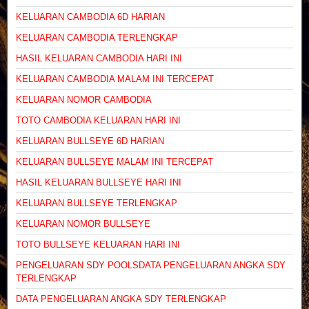
KELUARAN CAMBODIA 6D HARIAN
KELUARAN CAMBODIA TERLENGKAP
HASIL KELUARAN CAMBODIA HARI INI
KELUARAN CAMBODIA MALAM INI TERCEPAT
KELUARAN NOMOR CAMBODIA
TOTO CAMBODIA KELUARAN HARI INI
KELUARAN BULLSEYE 6D HARIAN
KELUARAN BULLSEYE MALAM INI TERCEPAT
HASIL KELUARAN BULLSEYE HARI INI
KELUARAN BULLSEYE TERLENGKAP
KELUARAN NOMOR BULLSEYE
TOTO BULLSEYE KELUARAN HARI INI
PENGELUARAN SDY POOLSDATA PENGELUARAN ANGKA SDY
TERLENGKAP
DATA PENGELUARAN ANGKA SDY TERLENGKAP