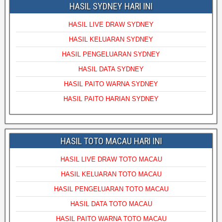
HASIL SYDNEY HARI INI
HASIL LIVE DRAW SYDNEY
HASIL KELUARAN SYDNEY
HASIL PENGELUARAN SYDNEY
HASIL DATA SYDNEY
HASIL PAITO WARNA SYDNEY
HASIL PAITO HARIAN SYDNEY
HASIL TOTO MACAU HARI INI
HASIL LIVE DRAW TOTO MACAU
HASIL KELUARAN TOTO MACAU
HASIL PENGELUARAN TOTO MACAU
HASIL DATA TOTO MACAU
HASIL PAITO WARNA TOTO MACAU