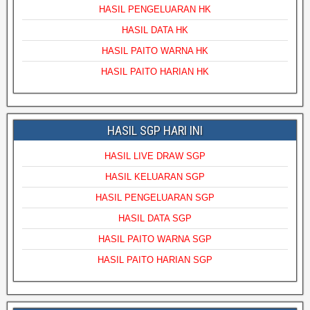
HASIL PENGELUARAN HK
HASIL DATA HK
HASIL PAITO WARNA HK
HASIL PAITO HARIAN HK
HASIL SGP HARI INI
HASIL LIVE DRAW SGP
HASIL KELUARAN SGP
HASIL PENGELUARAN SGP
HASIL DATA SGP
HASIL PAITO WARNA SGP
HASIL PAITO HARIAN SGP