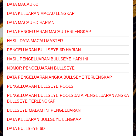
DATA MACAU 6D
DATA KELUARAN MACAU LENGKAP
DATA MACAU 6D HARIAN
DATA PENGELUARAN MACAU TERLENGKAP
HASIL DATA MACAU MASTER
PENGELUARAN BULLSEYE 6D HARIAN
HASIL PENGELUARAN BULLSEYE HARI INI
NOMOR PENGELUARAN BULLSEYE
DATA PENGELUARAN ANGKA BULLSEYE TERLENGKAP
PENGELUARAN BULLSEYE POOLS
PENGELUARAN BULLSEYE POOLSDATA PENGELUARAN ANGKA
BULLSEYE TERLENGKAP
BULLSEYE MALAM INI PENGELUARAN
DATA KELUARAN BULLSEYE LENGKAP
DATA BULLSEYE 6D