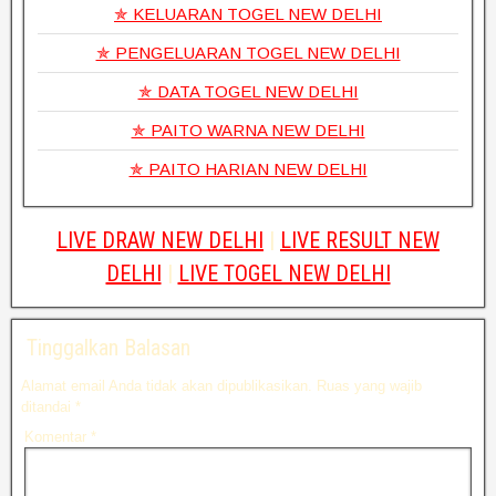
✯ KELUARAN TOGEL NEW DELHI
✯ PENGELUARAN TOGEL NEW DELHI
✯ DATA TOGEL NEW DELHI
✯ PAITO WARNA NEW DELHI
✯ PAITO HARIAN NEW DELHI
LIVE DRAW NEW DELHI
|
LIVE RESULT NEW
DELHI
|
LIVE TOGEL NEW DELHI
Tinggalkan Balasan
Alamat email Anda tidak akan dipublikasikan.
Ruas yang wajib
ditandai
*
Komentar
*