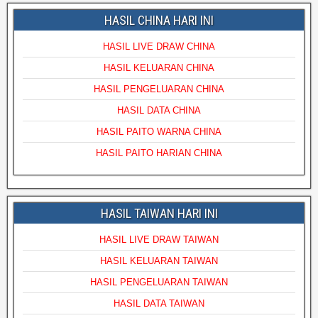
HASIL CHINA HARI INI
HASIL LIVE DRAW CHINA
HASIL KELUARAN CHINA
HASIL PENGELUARAN CHINA
HASIL DATA CHINA
HASIL PAITO WARNA CHINA
HASIL PAITO HARIAN CHINA
HASIL TAIWAN HARI INI
HASIL LIVE DRAW TAIWAN
HASIL KELUARAN TAIWAN
HASIL PENGELUARAN TAIWAN
HASIL DATA TAIWAN