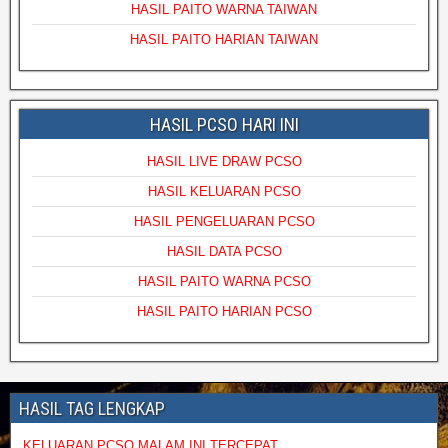
HASIL PAITO WARNA TAIWAN
HASIL PAITO HARIAN TAIWAN
HASIL PCSO HARI INI
HASIL LIVE DRAW PCSO
HASIL KELUARAN PCSO
HASIL PENGELUARAN PCSO
HASIL DATA PCSO
HASIL PAITO WARNA PCSO
HASIL PAITO HARIAN PCSO
HASIL TAG LENGKAP
KELUARAN PCSO MALAM INI TERCEPAT