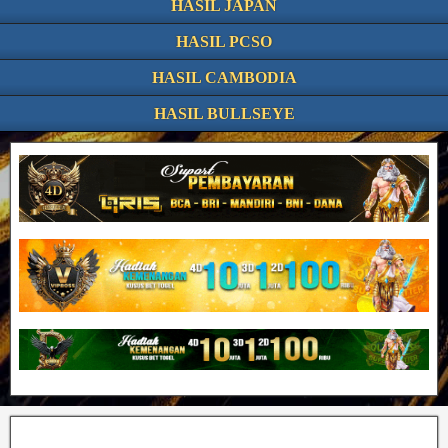
HASIL JAPAN
HASIL PCSO
HASIL CAMBODIA
HASIL BULLSEYE