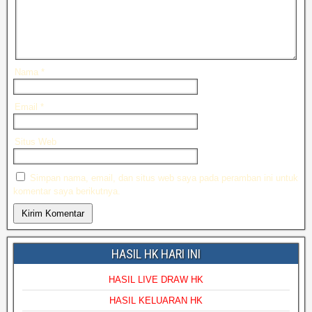
Nama
*
Email
*
Situs Web
Simpan nama, email, dan situs web saya pada peramban ini untuk
komentar saya berikutnya.
HASIL HK HARI INI
HASIL LIVE DRAW HK
HASIL KELUARAN HK