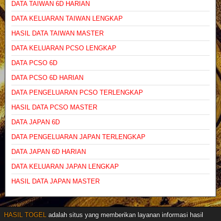
DATA TAIWAN 6D HARIAN
DATA KELUARAN TAIWAN LENGKAP
HASIL DATA TAIWAN MASTER
DATA KELUARAN PCSO LENGKAP
DATA PCSO 6D
DATA PCSO 6D HARIAN
DATA PENGELUARAN PCSO TERLENGKAP
HASIL DATA PCSO MASTER
DATA JAPAN 6D
DATA PENGELUARAN JAPAN TERLENGKAP
DATA JAPAN 6D HARIAN
DATA KELUARAN JAPAN LENGKAP
HASIL DATA JAPAN MASTER
HASIL TOGEL
adalah situs yang memberikan layanan informasi hasil