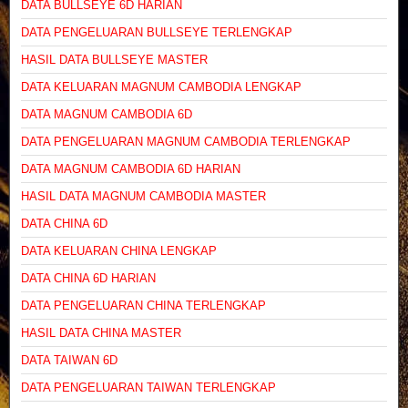
DATA BULLSEYE 6D HARIAN
DATA PENGELUARAN BULLSEYE TERLENGKAP
HASIL DATA BULLSEYE MASTER
DATA KELUARAN MAGNUM CAMBODIA LENGKAP
DATA MAGNUM CAMBODIA 6D
DATA PENGELUARAN MAGNUM CAMBODIA TERLENGKAP
DATA MAGNUM CAMBODIA 6D HARIAN
HASIL DATA MAGNUM CAMBODIA MASTER
DATA CHINA 6D
DATA KELUARAN CHINA LENGKAP
DATA CHINA 6D HARIAN
DATA PENGELUARAN CHINA TERLENGKAP
HASIL DATA CHINA MASTER
DATA TAIWAN 6D
DATA PENGELUARAN TAIWAN TERLENGKAP