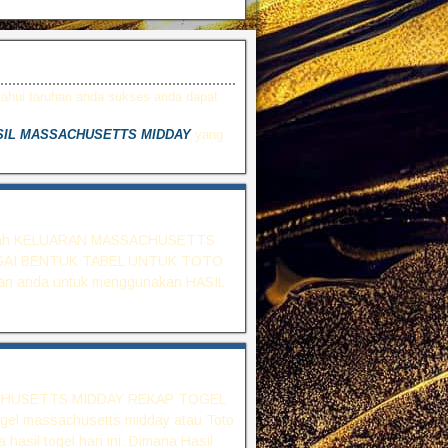
etahui taruhan anda sukses anda dapat
SIL MASSACHUSETTS MIDDAY
yang
y ialah KELUARAN MASSACHUSETTS
AGAI BENTUK TABEL UNTUK TOTO
kan anda untuk menggunakan HASIL
CHUSETTS MIDDAY REKAP TOGEL
assachusetts midday atau Toto
asil togel hari ini. Dimana Hasil