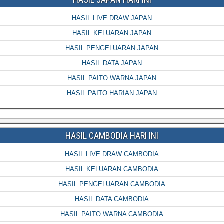
HASIL LIVE DRAW JAPAN
HASIL KELUARAN JAPAN
HASIL PENGELUARAN JAPAN
HASIL DATA JAPAN
HASIL PAITO WARNA JAPAN
HASIL PAITO HARIAN JAPAN
HASIL CAMBODIA HARI INI
HASIL LIVE DRAW CAMBODIA
HASIL KELUARAN CAMBODIA
HASIL PENGELUARAN CAMBODIA
HASIL DATA CAMBODIA
HASIL PAITO WARNA CAMBODIA