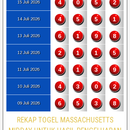
4
0
5
2
15 Juli 2026
4
5
5
1
14 Juli 2026
6
1
9
8
13 Juli 2026
2
1
1
5
12 Juli 2026
4
1
3
9
11 Juli 2026
4
3
0
2
10 Juli 2026
6
5
3
8
09 Juli 2026
REKAP TOGEL MASSACHUSETTS