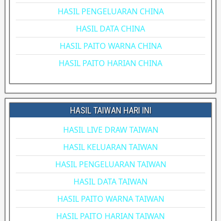
HASIL PENGELUARAN CHINA
HASIL DATA CHINA
HASIL PAITO WARNA CHINA
HASIL PAITO HARIAN CHINA
HASIL TAIWAN HARI INI
HASIL LIVE DRAW TAIWAN
HASIL KELUARAN TAIWAN
HASIL PENGELUARAN TAIWAN
HASIL DATA TAIWAN
HASIL PAITO WARNA TAIWAN
HASIL PAITO HARIAN TAIWAN