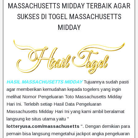
MASSACHUSETTS MIDDAY TERBAIK AGAR
SUKSES DI TOGEL MASSACHUSETTS
MIDDAY
HASIL MASSACHUSETTS MIDDAY
Tujuannya sudah pasti
agar memberikan kemudahan kepada togelers yang ingin
melihat Nomor Pengeluaran Toto Massachusetts Midday
Hari Ini. Terlebih setiap Hasil Data Pengeluaran
Massachusetts Midday Hari Ini yang kami ambil beralamat
langsung ke situs utama yaitu "
lotteryusa.com/massachusetts
". Dengan demikian para
pemain bisa langsung mengetahui jackpot angka pengeluaran