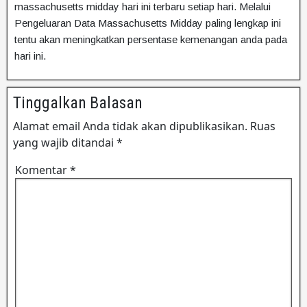
massachusetts midday hari ini terbaru setiap hari. Melalui
Pengeluaran Data Massachusetts Midday paling lengkap ini
tentu akan meningkatkan persentase kemenangan anda pada
hari ini.
Tinggalkan Balasan
Alamat email Anda tidak akan dipublikasikan.
Ruas
yang wajib ditandai
*
Komentar
*