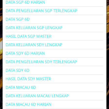
DATA SGP 6D HARIAN
DATA PENGELUARAN SGP TERLENGKAP
DATA SGP 6D
DATA KELUARAN SGP LENGKAP
HASIL DATA SGP MASTER
DATA KELUARAN SDY LENGKAP
DATA SDY 6D HARIAN
DATA PENGELUARAN SDY TERLENGKAP
DATA SDY 6D
HASIL DATA SDY MASTER
DATA MACAU 6D
DATA KELUARAN MACAU LENGKAP
DATA MACAU 6D HARIAN