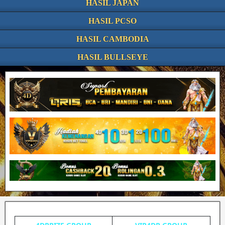
HASIL JAPAN
HASIL PCSO
HASIL CAMBODIA
HASIL BULLSEYE