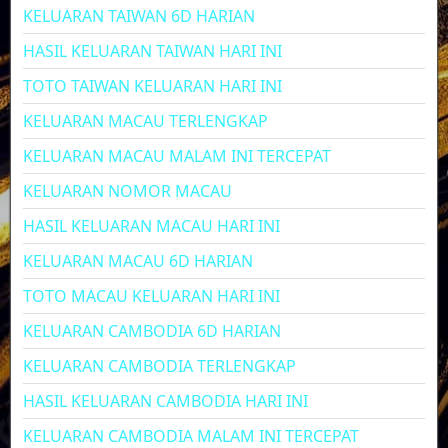
KELUARAN TAIWAN 6D HARIAN
HASIL KELUARAN TAIWAN HARI INI
TOTO TAIWAN KELUARAN HARI INI
KELUARAN MACAU TERLENGKAP
KELUARAN MACAU MALAM INI TERCEPAT
KELUARAN NOMOR MACAU
HASIL KELUARAN MACAU HARI INI
KELUARAN MACAU 6D HARIAN
TOTO MACAU KELUARAN HARI INI
KELUARAN CAMBODIA 6D HARIAN
KELUARAN CAMBODIA TERLENGKAP
HASIL KELUARAN CAMBODIA HARI INI
KELUARAN CAMBODIA MALAM INI TERCEPAT