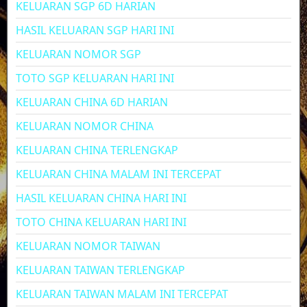
KELUARAN SGP 6D HARIAN
HASIL KELUARAN SGP HARI INI
KELUARAN NOMOR SGP
TOTO SGP KELUARAN HARI INI
KELUARAN CHINA 6D HARIAN
KELUARAN NOMOR CHINA
KELUARAN CHINA TERLENGKAP
KELUARAN CHINA MALAM INI TERCEPAT
HASIL KELUARAN CHINA HARI INI
TOTO CHINA KELUARAN HARI INI
KELUARAN NOMOR TAIWAN
KELUARAN TAIWAN TERLENGKAP
KELUARAN TAIWAN MALAM INI TERCEPAT