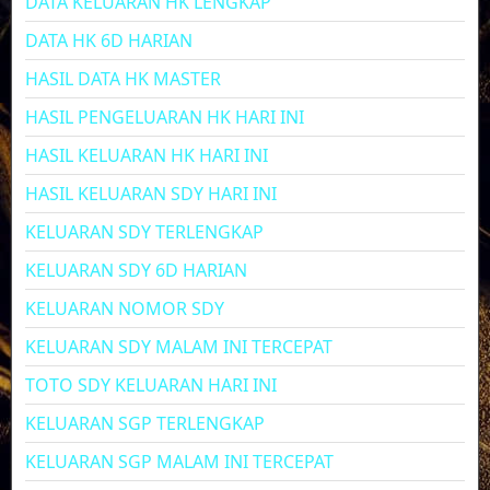
DATA KELUARAN HK LENGKAP
DATA HK 6D HARIAN
HASIL DATA HK MASTER
HASIL PENGELUARAN HK HARI INI
HASIL KELUARAN HK HARI INI
HASIL KELUARAN SDY HARI INI
KELUARAN SDY TERLENGKAP
KELUARAN SDY 6D HARIAN
KELUARAN NOMOR SDY
KELUARAN SDY MALAM INI TERCEPAT
TOTO SDY KELUARAN HARI INI
KELUARAN SGP TERLENGKAP
KELUARAN SGP MALAM INI TERCEPAT