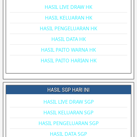
HASIL LIVE DRAW HK
HASIL KELUARAN HK
HASIL PENGELUARAN HK
HASIL DATA HK
HASIL PAITO WARNA HK
HASIL PAITO HARIAN HK
HASIL SGP HARI INI
HASIL LIVE DRAW SGP
HASIL KELUARAN SGP
HASIL PENGELUARAN SGP
HASIL DATA SGP