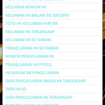
KELUARAN NOMOR HK
KELUARAN HK MALAM INI TERCEPAT
TOTO HK KELUARAN HARI INI
KELUARAN HK TERLENGKAP
KELUARAN HK 6D HARIAN
PENGELUARAN HK 6D HARIAN
NOMOR PENGELUARAN HK
PENGELUARAN HK POOLS
HK MALAM INI PENGELUARAN
DATA PENGELUARAN ANGKA HK TERLENGKAP
DATA HK 6D
DATA PENGELUARAN HK TERLENGKAP