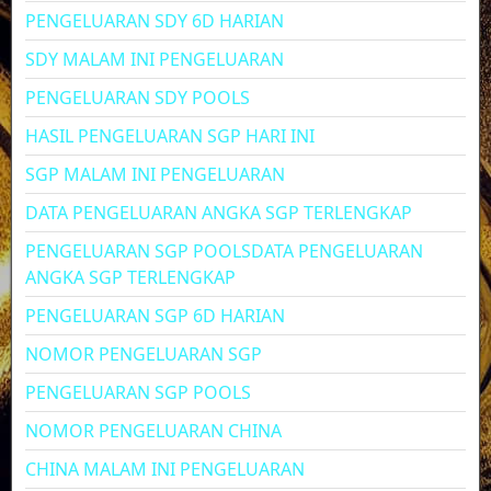
PENGELUARAN SDY 6D HARIAN
SDY MALAM INI PENGELUARAN
PENGELUARAN SDY POOLS
HASIL PENGELUARAN SGP HARI INI
SGP MALAM INI PENGELUARAN
DATA PENGELUARAN ANGKA SGP TERLENGKAP
PENGELUARAN SGP POOLSDATA PENGELUARAN
ANGKA SGP TERLENGKAP
PENGELUARAN SGP 6D HARIAN
NOMOR PENGELUARAN SGP
PENGELUARAN SGP POOLS
NOMOR PENGELUARAN CHINA
CHINA MALAM INI PENGELUARAN