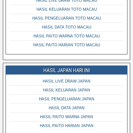
HASIL LIVE DRAW TOTO MACAU
HASIL KELUARAN TOTO MACAU
HASIL PENGELUARAN TOTO MACAU
HASIL DATA TOTO MACAU
HASIL PAITO WARNA TOTO MACAU
HASIL PAITO HARIAN TOTO MACAU
HASIL JAPAN HARI INI
HASIL LIVE DRAW JAPAN
HASIL KELUARAN JAPAN
HASIL PENGELUARAN JAPAN
HASIL DATA JAPAN
HASIL PAITO WARNA JAPAN
HASIL PAITO HARIAN JAPAN