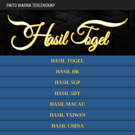
PAITO WARNA TERLENGKAP
HASIL TOGEL
HASIL HK
HASIL SGP
HASIL SDY
HASIL MACAU
HASIL TAIWAN
HASIL CHINA