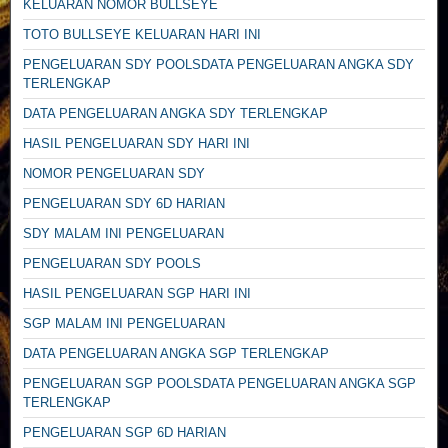
KELUARAN NOMOR BULLSEYE
TOTO BULLSEYE KELUARAN HARI INI
PENGELUARAN SDY POOLSDATA PENGELUARAN ANGKA SDY
TERLENGKAP
DATA PENGELUARAN ANGKA SDY TERLENGKAP
HASIL PENGELUARAN SDY HARI INI
NOMOR PENGELUARAN SDY
PENGELUARAN SDY 6D HARIAN
SDY MALAM INI PENGELUARAN
PENGELUARAN SDY POOLS
HASIL PENGELUARAN SGP HARI INI
SGP MALAM INI PENGELUARAN
DATA PENGELUARAN ANGKA SGP TERLENGKAP
PENGELUARAN SGP POOLSDATA PENGELUARAN ANGKA SGP
TERLENGKAP
PENGELUARAN SGP 6D HARIAN