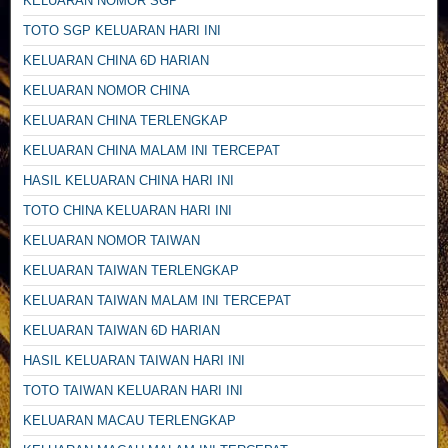
KELUARAN NOMOR SGP
TOTO SGP KELUARAN HARI INI
KELUARAN CHINA 6D HARIAN
KELUARAN NOMOR CHINA
KELUARAN CHINA TERLENGKAP
KELUARAN CHINA MALAM INI TERCEPAT
HASIL KELUARAN CHINA HARI INI
TOTO CHINA KELUARAN HARI INI
KELUARAN NOMOR TAIWAN
KELUARAN TAIWAN TERLENGKAP
KELUARAN TAIWAN MALAM INI TERCEPAT
KELUARAN TAIWAN 6D HARIAN
HASIL KELUARAN TAIWAN HARI INI
TOTO TAIWAN KELUARAN HARI INI
KELUARAN MACAU TERLENGKAP