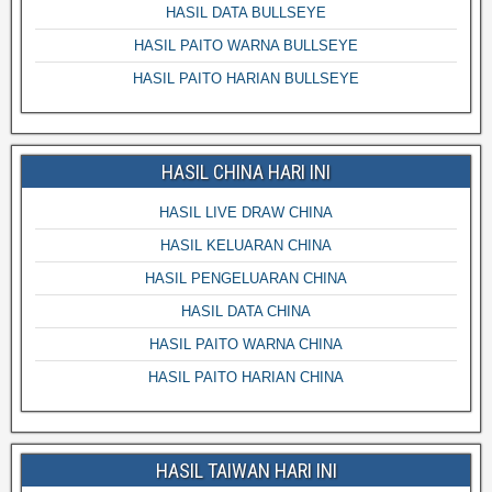
HASIL DATA BULLSEYE
HASIL PAITO WARNA BULLSEYE
HASIL PAITO HARIAN BULLSEYE
HASIL CHINA HARI INI
HASIL LIVE DRAW CHINA
HASIL KELUARAN CHINA
HASIL PENGELUARAN CHINA
HASIL DATA CHINA
HASIL PAITO WARNA CHINA
HASIL PAITO HARIAN CHINA
HASIL TAIWAN HARI INI