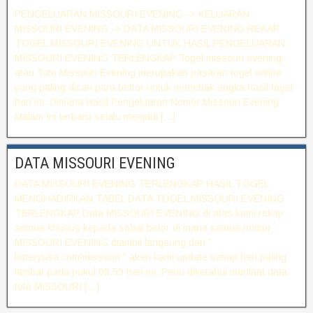
PENGELUARAN MISSOURI EVENING -> KELUARAN
MISSOURI EVENING -> DATA MISSOURI EVENING REKAP
TOGEL MISSOURI EVENING UNTUK HASIL PENGELUARAN
MISSOURI EVENING TERLENGKAP Togel missouri evening
atau Toto Missouri Evening merupakan pasaran togel online
yang paling dicari para bettor untuk menebak angka hasil togel
hari ini. Dimana Hasil Pengeluaran Nomor Missouri Evening
Malam Ini terbaru selalu menjadi […]
DATA MISSOURI EVENING
DATA MISSOURI EVENING TERLENGKAP HASIL TOGEL
MENGHADIRKAN TABEL DATA TOGEL MISSOURI EVENING
TERLENGKAP Data MISSOURI EVENING di atas kami rekap
semua khusus kepada sobat betor di mana semua nomor
MISSOURI EVENING diambil langsung dari ”
lotteryusa.com/missouri ” akan kami update setiap hari paling
lambat pada pukul 08.59 hari ini. Perlu diketahui manfaat data
toto MISSOURI […]