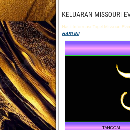
KELUARAN MISSOURI E
Hasil Informasi Togel Missouri Eve
HARI INI
:
TANGGAL