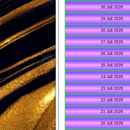
30 Juli 2026
29 Juli 2026
28 Juli 2026
27 Juli 2026
26 Juli 2026
25 Juli 2026
24 Juli 2026
23 Juli 2026
22 Juli 2026
21 Juli 2026
20 Juli 2026