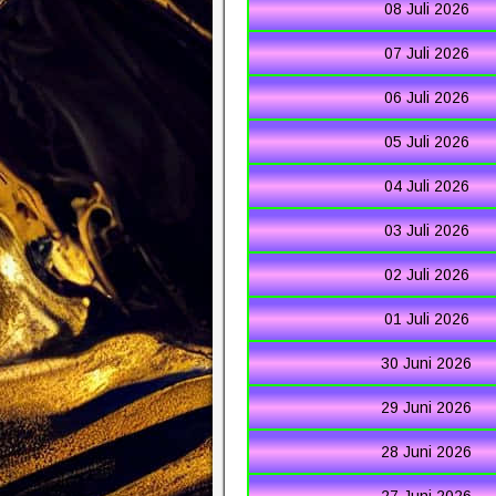
08 Juli 2026
07 Juli 2026
06 Juli 2026
05 Juli 2026
04 Juli 2026
03 Juli 2026
02 Juli 2026
01 Juli 2026
30 Juni 2026
29 Juni 2026
28 Juni 2026
27 Juni 2026