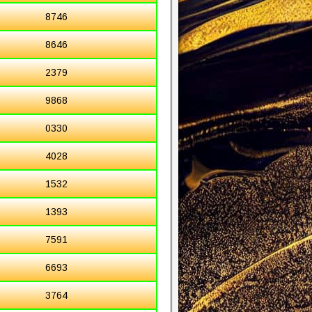
8746
8646
2379
9868
0330
4028
1532
1393
7591
6693
3764