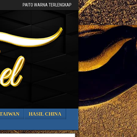
PAITO WARNA TERLENGKAP
 TAIWAN
HASIL CHINA