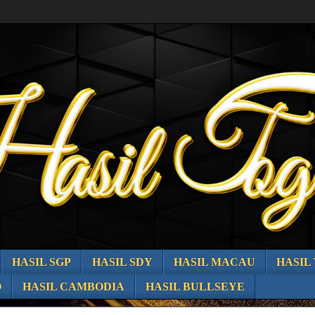
HASIL SGP
HASIL SDY
HASIL MACAU
HASIL
O
HASIL CAMBODIA
HASIL BULLSEYE