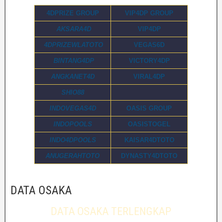
4DPRIZE GROUP
VIP4DP GROUP
AKSARA4D
VIP4DP
4DPRIZEWLATOTO
VEGAS6D
BINTANG4DP
VICTORY4DP
ANGKANET4D
VIRAL4DP
SHIO88
INDOVEGAS4D
OASIS GROUP
INDOPOOLS
OASISTOGEL
INDO4DPOOLS
KAISAR4DTOTO
ANUGERAHTOTO
DYNASTY4DTOTO
DATA OSAKA
DATA OSAKA TERLENGKAP