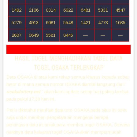
1492
2106
0314
6922
6481
5331
4547
5279
4913
6081
5548
1421
4773
1035
2807
0649
5581
8445
—
—
—
HASIL TOGEL MENGHADIRKAN TABEL DATA
TOGEL OSAKA TERLENGKAP
Data OSAKA di atas kami rekap semua khusus kepada sobat
betor di mana semua nomor OSAKA diambil langsung dari ”
osakalottery.net
” akan kami update setiap hari paling lambat
pada pukul 17.30 hari ini.
Perlu diketahui manfaat data toto OSAKA pada situs ini tentu
saja untuk memberi pengetahuan mengenai berapa
pentingnya data ini untuk para member togel OSAKA. Dimana
nantinya data keluaran togel OSAKA akan mempermudah