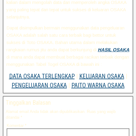
kalian dalam mengolah data dan memperoleh angka OSAKA
yang paling tepat dan tepat untuk sukses di keluaran OSAKA
selanjutnya.
Dapat disimpulkan bermain menggunakan data pengeluaran
OSAKA adalah salah satu cara terbaik bagi bettor untuk
sukses di Toto OSAKA. Bahan utama dalam melakukan
rangkaian rumus jitu anda dapat berkunjung di
HASIL OSAKA
di mana anda dapat membuat berbagai racikan terbaik dengan
menggunakan Tabel Togel OSAKA di bawah ini :
DATA OSAKA TERLENGKAP
|
KELUARAN OSAKA
|
PENGELUARAN OSAKA
|
PAITO WARNA OSAKA
Tinggalkan Balasan
Alamat email Anda tidak akan dipublikasikan.
Ruas yang wajib
ditandai
*
Komentar
*