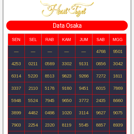
Data Osaka
SEN
SEL
RAB
KAM
JUM
SAB
MGG
—
—
—
—
—
4768
9501
4253
0211
0589
3302
9131
0856
3042
6314
5220
8513
9823
9266
7272
1811
3337
2110
5178
9180
9451
6015
7869
5948
5524
7945
9650
3772
2435
8660
3899
4482
0498
1020
3114
9627
9075
7903
2254
2320
8119
5545
8857
8939