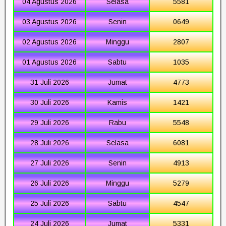
04 Agustus 2026
Selasa
5581
03 Agustus 2026
Senin
0649
02 Agustus 2026
Minggu
2807
01 Agustus 2026
Sabtu
1035
31 Juli 2026
Jumat
4773
30 Juli 2026
Kamis
1421
29 Juli 2026
Rabu
5548
28 Juli 2026
Selasa
6081
27 Juli 2026
Senin
4913
26 Juli 2026
Minggu
5279
25 Juli 2026
Sabtu
4547
24 Juli 2026
Jumat
5331