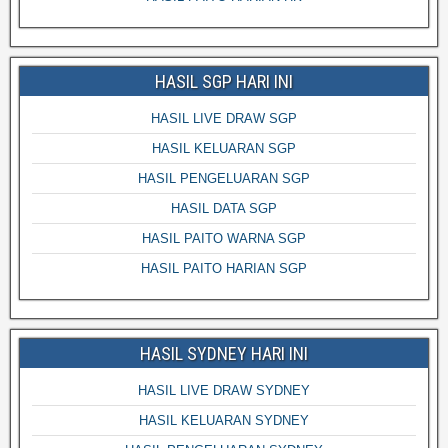
HASIL SGP HARI INI
HASIL LIVE DRAW SGP
HASIL KELUARAN SGP
HASIL PENGELUARAN SGP
HASIL DATA SGP
HASIL PAITO WARNA SGP
HASIL PAITO HARIAN SGP
HASIL SYDNEY HARI INI
HASIL LIVE DRAW SYDNEY
HASIL KELUARAN SYDNEY