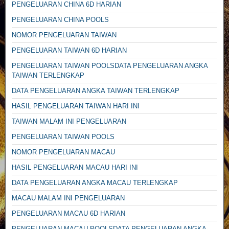
PENGELUARAN CHINA 6D HARIAN
PENGELUARAN CHINA POOLS
NOMOR PENGELUARAN TAIWAN
PENGELUARAN TAIWAN 6D HARIAN
PENGELUARAN TAIWAN POOLSDATA PENGELUARAN ANGKA
TAIWAN TERLENGKAP
DATA PENGELUARAN ANGKA TAIWAN TERLENGKAP
HASIL PENGELUARAN TAIWAN HARI INI
TAIWAN MALAM INI PENGELUARAN
PENGELUARAN TAIWAN POOLS
NOMOR PENGELUARAN MACAU
HASIL PENGELUARAN MACAU HARI INI
DATA PENGELUARAN ANGKA MACAU TERLENGKAP
MACAU MALAM INI PENGELUARAN
PENGELUARAN MACAU 6D HARIAN
PENGELUARAN MACAU POOLSDATA PENGELUARAN ANGKA