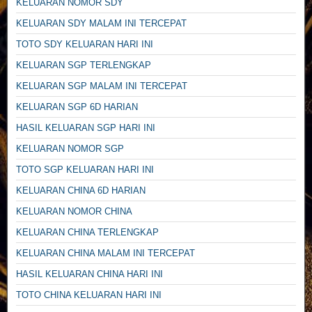
KELUARAN NOMOR SDY
KELUARAN SDY MALAM INI TERCEPAT
TOTO SDY KELUARAN HARI INI
KELUARAN SGP TERLENGKAP
KELUARAN SGP MALAM INI TERCEPAT
KELUARAN SGP 6D HARIAN
HASIL KELUARAN SGP HARI INI
KELUARAN NOMOR SGP
TOTO SGP KELUARAN HARI INI
KELUARAN CHINA 6D HARIAN
KELUARAN NOMOR CHINA
KELUARAN CHINA TERLENGKAP
KELUARAN CHINA MALAM INI TERCEPAT
HASIL KELUARAN CHINA HARI INI
TOTO CHINA KELUARAN HARI INI