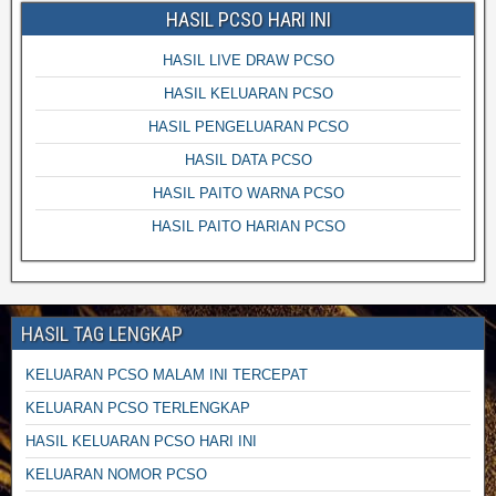
HASIL PCSO HARI INI
HASIL LIVE DRAW PCSO
HASIL KELUARAN PCSO
HASIL PENGELUARAN PCSO
HASIL DATA PCSO
HASIL PAITO WARNA PCSO
HASIL PAITO HARIAN PCSO
HASIL TAG LENGKAP
KELUARAN PCSO MALAM INI TERCEPAT
KELUARAN PCSO TERLENGKAP
HASIL KELUARAN PCSO HARI INI
KELUARAN NOMOR PCSO