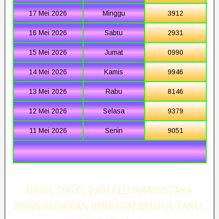
17 Mei 2026
Minggu
3912
16 Mei 2026
Sabtu
2931
15 Mei 2026
Jumat
0990
14 Mei 2026
Kamis
9946
13 Mei 2026
Rabu
8146
12 Mei 2026
Selasa
9379
11 Mei 2026
Senin
9051
HASIL TOGEL DARI KELUARAN OSAKA
MENGHADIRKAN BERBAGAI BENTUK TABEL