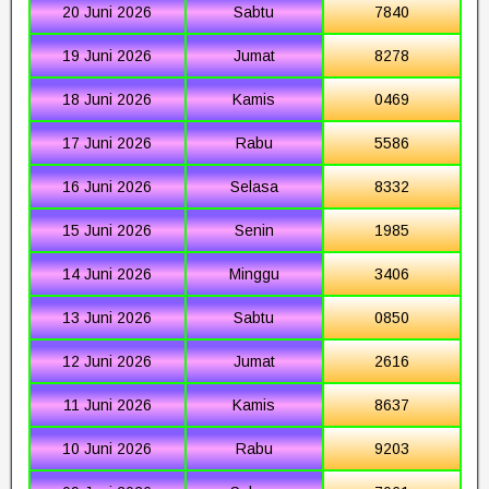
20 Juni 2026
Sabtu
7840
19 Juni 2026
Jumat
8278
18 Juni 2026
Kamis
0469
17 Juni 2026
Rabu
5586
16 Juni 2026
Selasa
8332
15 Juni 2026
Senin
1985
14 Juni 2026
Minggu
3406
13 Juni 2026
Sabtu
0850
12 Juni 2026
Jumat
2616
11 Juni 2026
Kamis
8637
10 Juni 2026
Rabu
9203