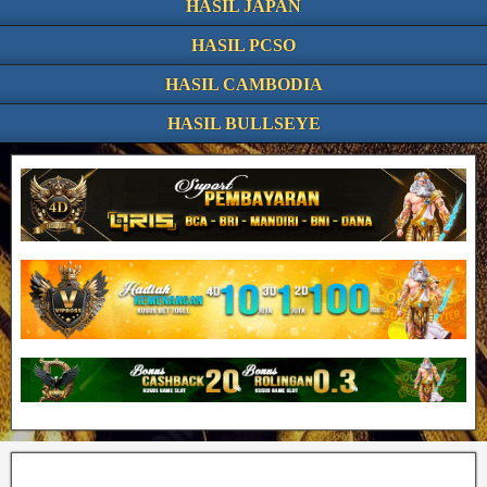
HASIL JAPAN
HASIL PCSO
HASIL CAMBODIA
HASIL BULLSEYE