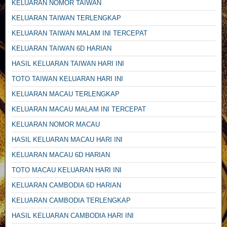
KELUARAN NOMOR TAIWAN
KELUARAN TAIWAN TERLENGKAP
KELUARAN TAIWAN MALAM INI TERCEPAT
KELUARAN TAIWAN 6D HARIAN
HASIL KELUARAN TAIWAN HARI INI
TOTO TAIWAN KELUARAN HARI INI
KELUARAN MACAU TERLENGKAP
KELUARAN MACAU MALAM INI TERCEPAT
KELUARAN NOMOR MACAU
HASIL KELUARAN MACAU HARI INI
KELUARAN MACAU 6D HARIAN
TOTO MACAU KELUARAN HARI INI
KELUARAN CAMBODIA 6D HARIAN
KELUARAN CAMBODIA TERLENGKAP
HASIL KELUARAN CAMBODIA HARI INI