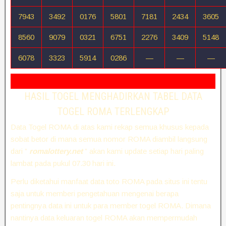
7943
3492
0176
5801
7181
2434
3605
8560
9079
0321
6751
2276
3409
5148
6078
3323
5914
0286
—
—
—
HASIL TOGEL MENGHADIRKAN TABEL DATA
TOGEL ROMA TERLENGKAP
Data Togel ROMA di atas kami rekap semua khusus kepada
sobat betor di mana semua nomor ROMA diambil langsung
dari ”
romalottery.net
” akan kami update setiap hari paling
lambat pada pukul 07.30 hari ini.
Perlu diketahui manfaat data toto ROMA pada situs ini tentu
saja untuk memberi pengetahuan mengenai berapa
pentingnya data ini untuk para member togel ROMA. Dimana
nantinya data keluaran togel ROMA akan mempermudah