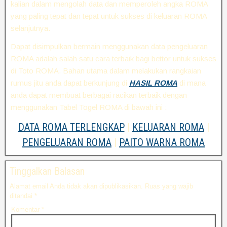
kalian dalam mengolah data dan memperoleh angka ROMA
yang paling tepat dan tepat untuk sukses di keluaran ROMA
selanjutnya.
Dapat disimpulkan bermain menggunakan data pengeluaran
ROMA adalah salah satu cara terbaik bagi bettor untuk sukses
di Toto ROMA. Bahan utama dalam melakukan rangkaian
rumus jitu anda dapat berkunjung di
HASIL ROMA
di mana
anda dapat membuat berbagai racikan terbaik dengan
menggunakan Tabel Togel ROMA di bawah ini :
DATA ROMA TERLENGKAP
|
KELUARAN ROMA
|
PENGELUARAN ROMA
|
PAITO WARNA ROMA
Tinggalkan Balasan
Alamat email Anda tidak akan dipublikasikan.
Ruas yang wajib
ditandai
*
Komentar
*