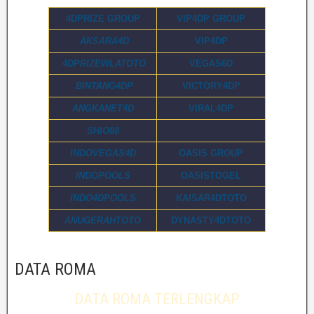
4DPRIZE GROUP
VIP4DP GROUP
AKSARA4D
VIP4DP
4DPRIZEWLATOTO
VEGAS6D
BINTANG4DP
VICTORY4DP
ANGKANET4D
VIRAL4DP
SHIO88
INDOVEGAS4D
OASIS GROUP
INDOPOOLS
OASISTOGEL
INDO4DPOOLS
KAISAR4DTOTO
ANUGERAHTOTO
DYNASTY4DTOTO
DATA ROMA
DATA ROMA TERLENGKAP