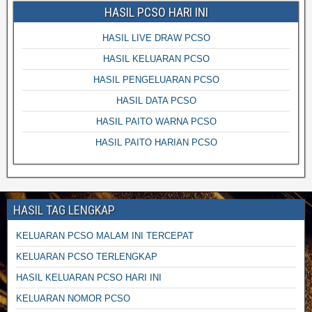
HASIL PCSO HARI INI
HASIL LIVE DRAW PCSO
HASIL KELUARAN PCSO
HASIL PENGELUARAN PCSO
HASIL DATA PCSO
HASIL PAITO WARNA PCSO
HASIL PAITO HARIAN PCSO
HASIL TAG LENGKAP
KELUARAN PCSO MALAM INI TERCEPAT
KELUARAN PCSO TERLENGKAP
HASIL KELUARAN PCSO HARI INI
KELUARAN NOMOR PCSO