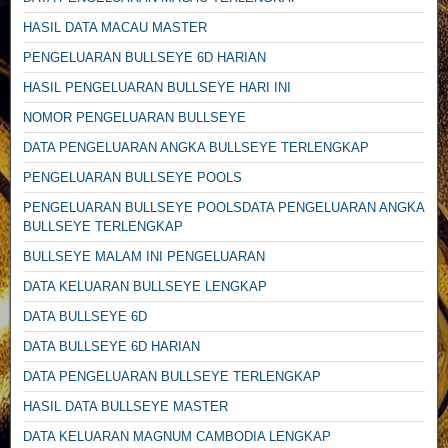
HASIL DATA MACAU MASTER
PENGELUARAN BULLSEYE 6D HARIAN
HASIL PENGELUARAN BULLSEYE HARI INI
NOMOR PENGELUARAN BULLSEYE
DATA PENGELUARAN ANGKA BULLSEYE TERLENGKAP
PENGELUARAN BULLSEYE POOLS
PENGELUARAN BULLSEYE POOLSDATA PENGELUARAN ANGKA
BULLSEYE TERLENGKAP
BULLSEYE MALAM INI PENGELUARAN
DATA KELUARAN BULLSEYE LENGKAP
DATA BULLSEYE 6D
DATA BULLSEYE 6D HARIAN
DATA PENGELUARAN BULLSEYE TERLENGKAP
HASIL DATA BULLSEYE MASTER
DATA KELUARAN MAGNUM CAMBODIA LENGKAP