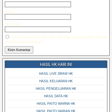
Email
*
Situs Web
Simpan nama, email, dan situs web saya pada peramban ini untuk
komentar saya berikutnya.
HASIL HK HARI INI
HASIL LIVE DRAW HK
HASIL KELUARAN HK
HASIL PENGELUARAN HK
HASIL DATA HK
HASIL PAITO WARNA HK
HASIL PAITO HARIAN HK