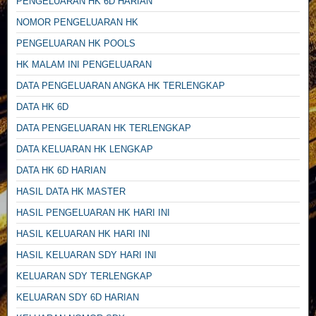
PENGELUARAN HK 6D HARIAN
NOMOR PENGELUARAN HK
PENGELUARAN HK POOLS
HK MALAM INI PENGELUARAN
DATA PENGELUARAN ANGKA HK TERLENGKAP
DATA HK 6D
DATA PENGELUARAN HK TERLENGKAP
DATA KELUARAN HK LENGKAP
DATA HK 6D HARIAN
HASIL DATA HK MASTER
HASIL PENGELUARAN HK HARI INI
HASIL KELUARAN HK HARI INI
HASIL KELUARAN SDY HARI INI
KELUARAN SDY TERLENGKAP
KELUARAN SDY 6D HARIAN