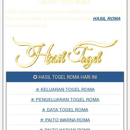
UNTUK TOTO ROMA
Untuk bisa sukses jackpot tentu tidaklah mudah maka dari itu
kami menyarankan anda untuk menggunakan
HASIL ROMA
yang ada di bawah ini :
✪ HASIL TOGEL ROMA HARI INI
✯ KELUARAN TOGEL ROMA
✯ PENGELUARAN TOGEL ROMA
✯ DATA TOGEL ROMA
✯ PAITO WARNA ROMA
✯ PAITO HARIAN ROMA