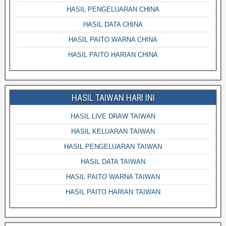
HASIL PENGELUARAN CHINA
HASIL DATA CHINA
HASIL PAITO WARNA CHINA
HASIL PAITO HARIAN CHINA
HASIL TAIWAN HARI INI
HASIL LIVE DRAW TAIWAN
HASIL KELUARAN TAIWAN
HASIL PENGELUARAN TAIWAN
HASIL DATA TAIWAN
HASIL PAITO WARNA TAIWAN
HASIL PAITO HARIAN TAIWAN