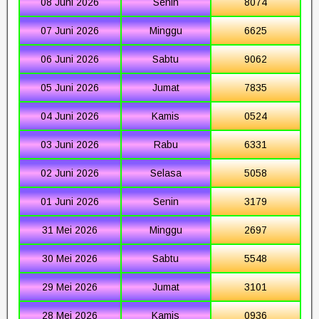
08 Juni 2026
Senin
8074
07 Juni 2026
Minggu
6625
06 Juni 2026
Sabtu
9062
05 Juni 2026
Jumat
7835
04 Juni 2026
Kamis
0524
03 Juni 2026
Rabu
6331
02 Juni 2026
Selasa
5058
01 Juni 2026
Senin
3179
31 Mei 2026
Minggu
2697
30 Mei 2026
Sabtu
5548
29 Mei 2026
Jumat
3101
28 Mei 2026
Kamis
0936