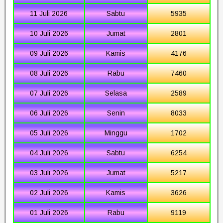
11 Juli 2026
Sabtu
5935
10 Juli 2026
Jumat
2801
09 Juli 2026
Kamis
4176
08 Juli 2026
Rabu
7460
07 Juli 2026
Selasa
2589
06 Juli 2026
Senin
8033
05 Juli 2026
Minggu
1702
04 Juli 2026
Sabtu
6254
03 Juli 2026
Jumat
5217
02 Juli 2026
Kamis
3626
01 Juli 2026
Rabu
9119