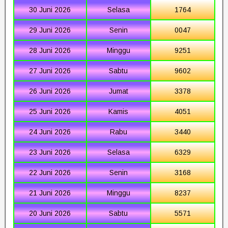
30 Juni 2026
Selasa
1764
29 Juni 2026
Senin
0047
28 Juni 2026
Minggu
9251
27 Juni 2026
Sabtu
9602
26 Juni 2026
Jumat
3378
25 Juni 2026
Kamis
4051
24 Juni 2026
Rabu
3440
23 Juni 2026
Selasa
6329
22 Juni 2026
Senin
3168
21 Juni 2026
Minggu
8237
20 Juni 2026
Sabtu
5571