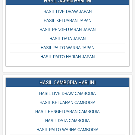
HASIL JAPAN HARI INI
HASIL LIVE DRAW JAPAN
HASIL KELUARAN JAPAN
HASIL PENGELUARAN JAPAN
HASIL DATA JAPAN
HASIL PAITO WARNA JAPAN
HASIL PAITO HARIAN JAPAN
HASIL CAMBODIA HARI INI
HASIL LIVE DRAW CAMBODIA
HASIL KELUARAN CAMBODIA
HASIL PENGELUARAN CAMBODIA
HASIL DATA CAMBODIA
HASIL PAITO WARNA CAMBODIA