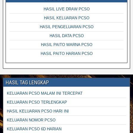
HASIL LIVE DRAW PCSO
HASIL KELUARAN PCSO
HASIL PENGELUARAN PCSO
HASIL DATA PCSO
HASIL PAITO WARNA PCSO
HASIL PAITO HARIAN PCSO
HASIL TAG LENGKAP
KELUARAN PCSO MALAM INI TERCEPAT
KELUARAN PCSO TERLENGKAP
HASIL KELUARAN PCSO HARI INI
KELUARAN NOMOR PCSO
KELUARAN PCSO 6D HARIAN