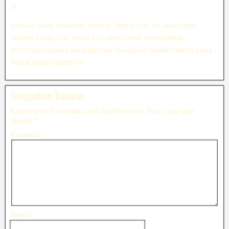
ini.
Semua Hasil Keluaran Nomor Tokyo Hari Ini akan kami
update setiap hari secara on time untuk memberikan
informasi kepada para pemain mengenai hadiah utama yang
keluar pada malam ini.
Tinggalkan Balasan
Alamat email Anda tidak akan dipublikasikan.
Ruas yang wajib
ditandai
*
Komentar
*
Nama
*