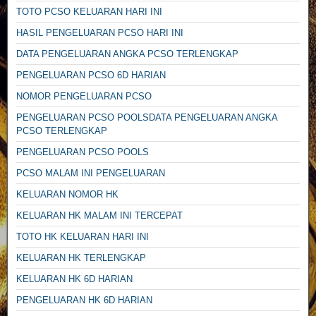
TOTO PCSO KELUARAN HARI INI
HASIL PENGELUARAN PCSO HARI INI
DATA PENGELUARAN ANGKA PCSO TERLENGKAP
PENGELUARAN PCSO 6D HARIAN
NOMOR PENGELUARAN PCSO
PENGELUARAN PCSO POOLSDATA PENGELUARAN ANGKA
PCSO TERLENGKAP
PENGELUARAN PCSO POOLS
PCSO MALAM INI PENGELUARAN
KELUARAN NOMOR HK
KELUARAN HK MALAM INI TERCEPAT
TOTO HK KELUARAN HARI INI
KELUARAN HK TERLENGKAP
KELUARAN HK 6D HARIAN
PENGELUARAN HK 6D HARIAN