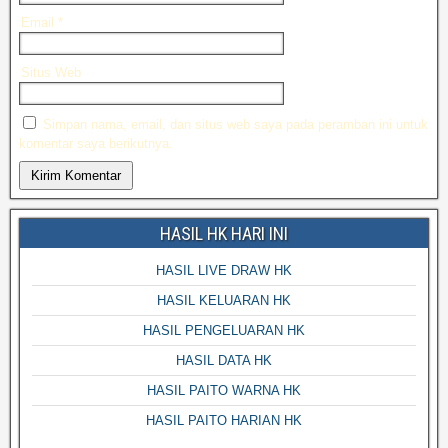
Email
*
Situs Web
Simpan nama, email, dan situs web saya pada peramban ini untuk
komentar saya berikutnya.
HASIL HK HARI INI
HASIL LIVE DRAW HK
HASIL KELUARAN HK
HASIL PENGELUARAN HK
HASIL DATA HK
HASIL PAITO WARNA HK
HASIL PAITO HARIAN HK