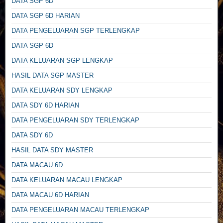
DATA SGP 6D
DATA SGP 6D HARIAN
DATA PENGELUARAN SGP TERLENGKAP
DATA SGP 6D
DATA KELUARAN SGP LENGKAP
HASIL DATA SGP MASTER
DATA KELUARAN SDY LENGKAP
DATA SDY 6D HARIAN
DATA PENGELUARAN SDY TERLENGKAP
DATA SDY 6D
HASIL DATA SDY MASTER
DATA MACAU 6D
DATA KELUARAN MACAU LENGKAP
DATA MACAU 6D HARIAN
DATA PENGELUARAN MACAU TERLENGKAP