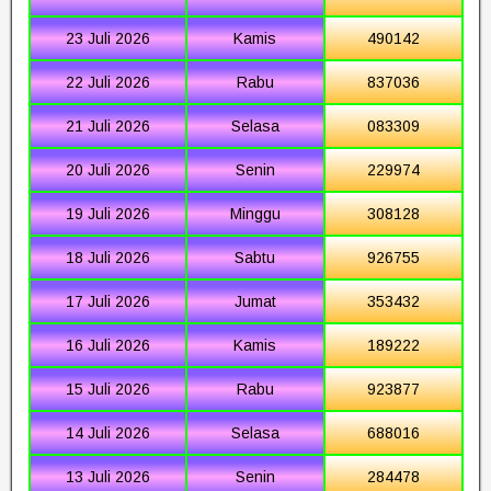
23 Juli 2026
Kamis
490142
22 Juli 2026
Rabu
837036
21 Juli 2026
Selasa
083309
20 Juli 2026
Senin
229974
19 Juli 2026
Minggu
308128
18 Juli 2026
Sabtu
926755
17 Juli 2026
Jumat
353432
16 Juli 2026
Kamis
189222
15 Juli 2026
Rabu
923877
14 Juli 2026
Selasa
688016
13 Juli 2026
Senin
284478