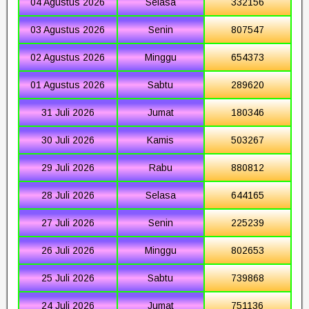
04 Agustus 2026
Selasa
332156
03 Agustus 2026
Senin
807547
02 Agustus 2026
Minggu
654373
01 Agustus 2026
Sabtu
289620
31 Juli 2026
Jumat
180346
30 Juli 2026
Kamis
503267
29 Juli 2026
Rabu
880812
28 Juli 2026
Selasa
644165
27 Juli 2026
Senin
225239
26 Juli 2026
Minggu
802653
25 Juli 2026
Sabtu
739868
24 Juli 2026
Jumat
751136