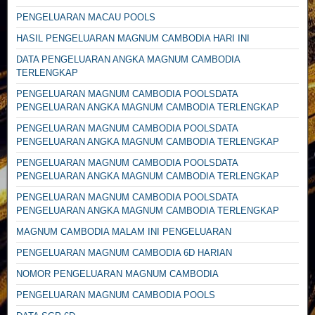
PENGELUARAN MACAU POOLS
HASIL PENGELUARAN MAGNUM CAMBODIA HARI INI
DATA PENGELUARAN ANGKA MAGNUM CAMBODIA
TERLENGKAP
PENGELUARAN MAGNUM CAMBODIA POOLSDATA
PENGELUARAN ANGKA MAGNUM CAMBODIA TERLENGKAP
PENGELUARAN MAGNUM CAMBODIA POOLSDATA
PENGELUARAN ANGKA MAGNUM CAMBODIA TERLENGKAP
PENGELUARAN MAGNUM CAMBODIA POOLSDATA
PENGELUARAN ANGKA MAGNUM CAMBODIA TERLENGKAP
PENGELUARAN MAGNUM CAMBODIA POOLSDATA
PENGELUARAN ANGKA MAGNUM CAMBODIA TERLENGKAP
MAGNUM CAMBODIA MALAM INI PENGELUARAN
PENGELUARAN MAGNUM CAMBODIA 6D HARIAN
NOMOR PENGELUARAN MAGNUM CAMBODIA
PENGELUARAN MAGNUM CAMBODIA POOLS