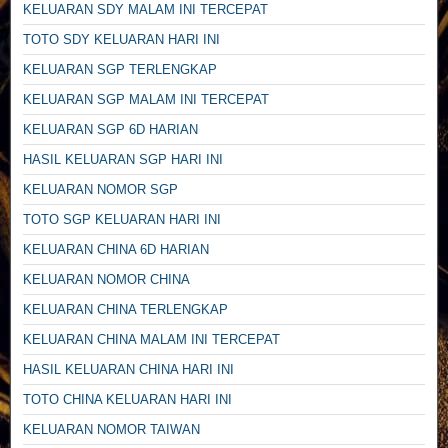
KELUARAN SDY MALAM INI TERCEPAT
TOTO SDY KELUARAN HARI INI
KELUARAN SGP TERLENGKAP
KELUARAN SGP MALAM INI TERCEPAT
KELUARAN SGP 6D HARIAN
HASIL KELUARAN SGP HARI INI
KELUARAN NOMOR SGP
TOTO SGP KELUARAN HARI INI
KELUARAN CHINA 6D HARIAN
KELUARAN NOMOR CHINA
KELUARAN CHINA TERLENGKAP
KELUARAN CHINA MALAM INI TERCEPAT
HASIL KELUARAN CHINA HARI INI
TOTO CHINA KELUARAN HARI INI
KELUARAN NOMOR TAIWAN