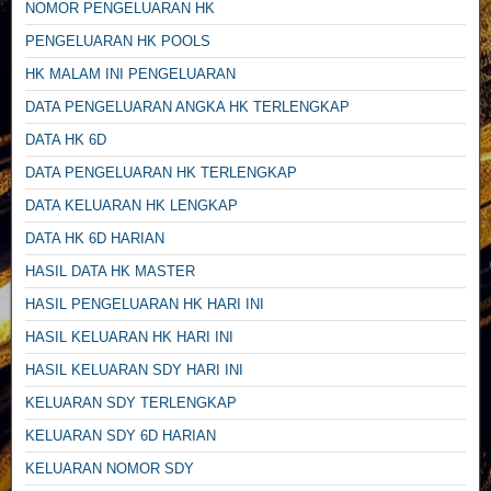
NOMOR PENGELUARAN HK
PENGELUARAN HK POOLS
HK MALAM INI PENGELUARAN
DATA PENGELUARAN ANGKA HK TERLENGKAP
DATA HK 6D
DATA PENGELUARAN HK TERLENGKAP
DATA KELUARAN HK LENGKAP
DATA HK 6D HARIAN
HASIL DATA HK MASTER
HASIL PENGELUARAN HK HARI INI
HASIL KELUARAN HK HARI INI
HASIL KELUARAN SDY HARI INI
KELUARAN SDY TERLENGKAP
KELUARAN SDY 6D HARIAN
KELUARAN NOMOR SDY