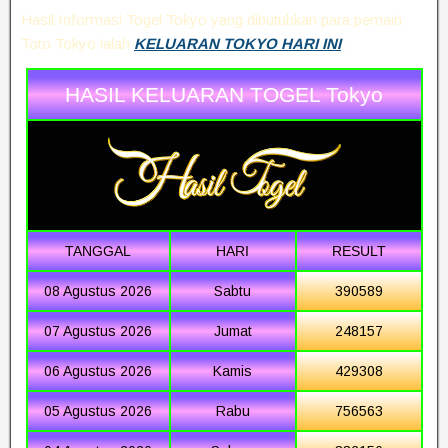
Hasil Informasi Togel Tokyo yang dibutuhkan para pemain
Toto Tokyo ialah
KELUARAN TOKYO HARI INI
:
HASIL KELUARAN TOGEL Tokyo
TANGGAL
HARI
RESULT
08 Agustus 2026
Sabtu
390589
07 Agustus 2026
Jumat
248157
06 Agustus 2026
Kamis
429308
05 Agustus 2026
Rabu
756563