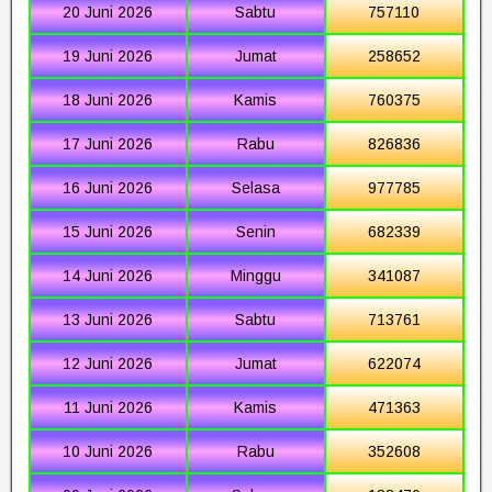
20 Juni 2026
Sabtu
757110
19 Juni 2026
Jumat
258652
18 Juni 2026
Kamis
760375
17 Juni 2026
Rabu
826836
16 Juni 2026
Selasa
977785
15 Juni 2026
Senin
682339
14 Juni 2026
Minggu
341087
13 Juni 2026
Sabtu
713761
12 Juni 2026
Jumat
622074
11 Juni 2026
Kamis
471363
10 Juni 2026
Rabu
352608