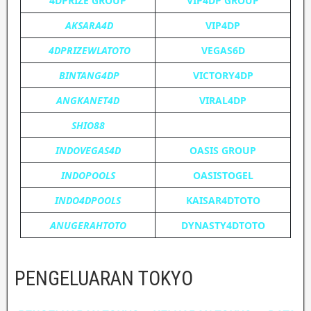
4DPRIZE GROUP
VIP4DP GROUP
AKSARA4D
VIP4DP
4DPRIZEWLATOTO
VEGAS6D
BINTANG4DP
VICTORY4DP
ANGKANET4D
VIRAL4DP
SHIO88
INDOVEGAS4D
OASIS GROUP
INDOPOOLS
OASISTOGEL
INDO4DPOOLS
KAISAR4DTOTO
ANUGERAHTOTO
DYNASTY4DTOTO
PENGELUARAN TOKYO