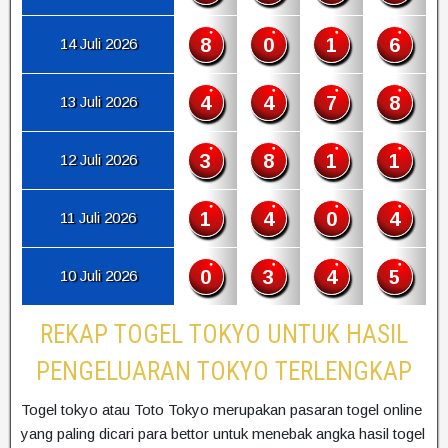
8
0
1
6
14 Juli 2026
4
4
7
8
13 Juli 2026
3
8
1
1
12 Juli 2026
1
4
0
4
11 Juli 2026
0
3
4
5
10 Juli 2026
REKAP TOGEL TOKYO UNTUK HASIL
PENGELUARAN TOKYO TERLENGKAP
Togel tokyo atau Toto Tokyo merupakan pasaran togel online
yang paling dicari para bettor untuk menebak angka hasil togel