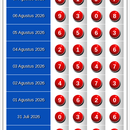
9
3
0
8
06 Agustus 2026
6
5
6
3
05 Agustus 2026
2
1
5
6
04 Agustus 2026
7
5
4
7
03 Agustus 2026
4
3
7
3
02 Agustus 2026
9
6
2
0
01 Agustus 2026
0
3
4
6
31 Juli 2026