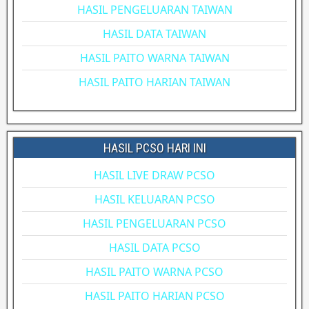
HASIL PENGELUARAN TAIWAN
HASIL DATA TAIWAN
HASIL PAITO WARNA TAIWAN
HASIL PAITO HARIAN TAIWAN
HASIL PCSO HARI INI
HASIL LIVE DRAW PCSO
HASIL KELUARAN PCSO
HASIL PENGELUARAN PCSO
HASIL DATA PCSO
HASIL PAITO WARNA PCSO
HASIL PAITO HARIAN PCSO