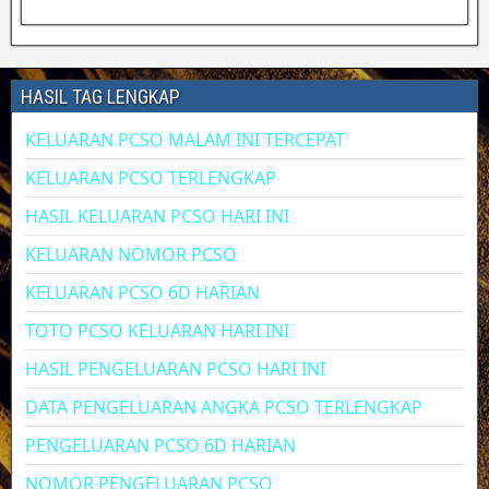
HASIL TAG LENGKAP
KELUARAN PCSO MALAM INI TERCEPAT
KELUARAN PCSO TERLENGKAP
HASIL KELUARAN PCSO HARI INI
KELUARAN NOMOR PCSO
KELUARAN PCSO 6D HARIAN
TOTO PCSO KELUARAN HARI INI
HASIL PENGELUARAN PCSO HARI INI
DATA PENGELUARAN ANGKA PCSO TERLENGKAP
PENGELUARAN PCSO 6D HARIAN
NOMOR PENGELUARAN PCSO