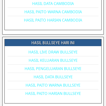
HASIL DATA CAMBODIA
HASIL PAITO WARNA CAMBODIA
HASIL PAITO HARIAN CAMBODIA
HASIL BULLSEYE HARI INI
HASIL LIVE DRAW BULLSEYE
HASIL KELUARAN BULLSEYE
HASIL PENGELUARAN BULLSEYE
HASIL DATA BULLSEYE
HASIL PAITO WARNA BULLSEYE
HASIL PAITO HARIAN BULLSEYE