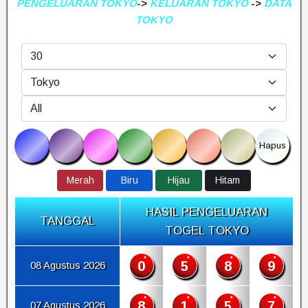
PENGELUARAN TOKYO
->
KELUARAN TOKYO
->
DATA
TOKYO
Hapus
Merah
Biru
Hijau
Hitam
HASIL PENGELUARAN
TANGGAL
TOGEL TOKYO
0
5
8
9
08 Agustus 2026
8
1
5
7
07 Agustus 2026