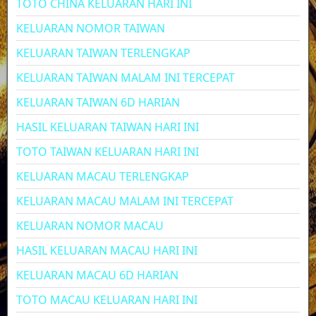
TOTO CHINA KELUARAN HARI INI
KELUARAN NOMOR TAIWAN
KELUARAN TAIWAN TERLENGKAP
KELUARAN TAIWAN MALAM INI TERCEPAT
KELUARAN TAIWAN 6D HARIAN
HASIL KELUARAN TAIWAN HARI INI
TOTO TAIWAN KELUARAN HARI INI
KELUARAN MACAU TERLENGKAP
KELUARAN MACAU MALAM INI TERCEPAT
KELUARAN NOMOR MACAU
HASIL KELUARAN MACAU HARI INI
KELUARAN MACAU 6D HARIAN
TOTO MACAU KELUARAN HARI INI