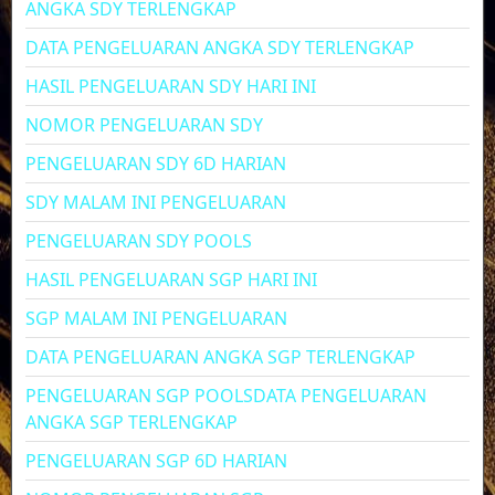
ANGKA SDY TERLENGKAP
DATA PENGELUARAN ANGKA SDY TERLENGKAP
HASIL PENGELUARAN SDY HARI INI
NOMOR PENGELUARAN SDY
PENGELUARAN SDY 6D HARIAN
SDY MALAM INI PENGELUARAN
PENGELUARAN SDY POOLS
HASIL PENGELUARAN SGP HARI INI
SGP MALAM INI PENGELUARAN
DATA PENGELUARAN ANGKA SGP TERLENGKAP
PENGELUARAN SGP POOLSDATA PENGELUARAN
ANGKA SGP TERLENGKAP
PENGELUARAN SGP 6D HARIAN