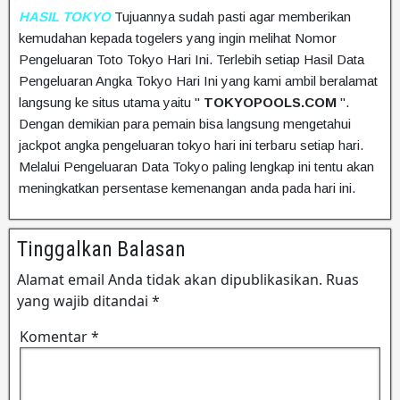
HASIL TOKYO
Tujuannya sudah pasti agar memberikan
kemudahan kepada togelers yang ingin melihat Nomor
Pengeluaran Toto Tokyo Hari Ini. Terlebih setiap Hasil Data
Pengeluaran Angka Tokyo Hari Ini yang kami ambil beralamat
langsung ke situs utama yaitu "
TOKYOPOOLS.COM
".
Dengan demikian para pemain bisa langsung mengetahui
jackpot angka pengeluaran tokyo hari ini terbaru setiap hari.
Melalui Pengeluaran Data Tokyo paling lengkap ini tentu akan
meningkatkan persentase kemenangan anda pada hari ini.
Tinggalkan Balasan
Alamat email Anda tidak akan dipublikasikan.
Ruas
yang wajib ditandai
*
Komentar
*