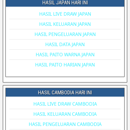
HASIL JAPAN HARI INI
HASIL LIVE DRAW JAPAN
HASIL KELUARAN JAPAN
HASIL PENGELUARAN JAPAN
HASIL DATA JAPAN
HASIL PAITO WARNA JAPAN
HASIL PAITO HARIAN JAPAN
HASIL CAMBODIA HARI INI
HASIL LIVE DRAW CAMBODIA
HASIL KELUARAN CAMBODIA
HASIL PENGELUARAN CAMBODIA