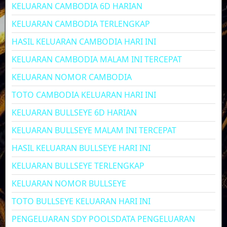
KELUARAN CAMBODIA 6D HARIAN
KELUARAN CAMBODIA TERLENGKAP
HASIL KELUARAN CAMBODIA HARI INI
KELUARAN CAMBODIA MALAM INI TERCEPAT
KELUARAN NOMOR CAMBODIA
TOTO CAMBODIA KELUARAN HARI INI
KELUARAN BULLSEYE 6D HARIAN
KELUARAN BULLSEYE MALAM INI TERCEPAT
HASIL KELUARAN BULLSEYE HARI INI
KELUARAN BULLSEYE TERLENGKAP
KELUARAN NOMOR BULLSEYE
TOTO BULLSEYE KELUARAN HARI INI
PENGELUARAN SDY POOLSDATA PENGELUARAN