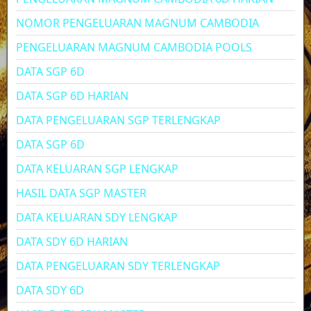
NOMOR PENGELUARAN MAGNUM CAMBODIA
PENGELUARAN MAGNUM CAMBODIA POOLS
DATA SGP 6D
DATA SGP 6D HARIAN
DATA PENGELUARAN SGP TERLENGKAP
DATA SGP 6D
DATA KELUARAN SGP LENGKAP
HASIL DATA SGP MASTER
DATA KELUARAN SDY LENGKAP
DATA SDY 6D HARIAN
DATA PENGELUARAN SDY TERLENGKAP
DATA SDY 6D