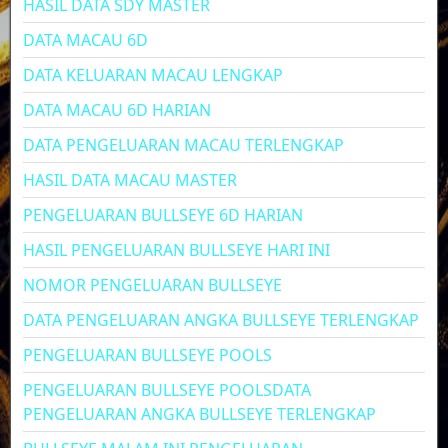
HASIL DATA SDY MASTER
DATA MACAU 6D
DATA KELUARAN MACAU LENGKAP
DATA MACAU 6D HARIAN
DATA PENGELUARAN MACAU TERLENGKAP
HASIL DATA MACAU MASTER
PENGELUARAN BULLSEYE 6D HARIAN
HASIL PENGELUARAN BULLSEYE HARI INI
NOMOR PENGELUARAN BULLSEYE
DATA PENGELUARAN ANGKA BULLSEYE TERLENGKAP
PENGELUARAN BULLSEYE POOLS
PENGELUARAN BULLSEYE POOLSDATA
PENGELUARAN ANGKA BULLSEYE TERLENGKAP