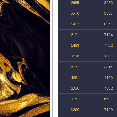
2985
3276
5570
3805
6497
8944
2101
7104
1493
4402
9228
2984
8772
3315
4291
1106
2356
4082
9751
6583
3266
7199