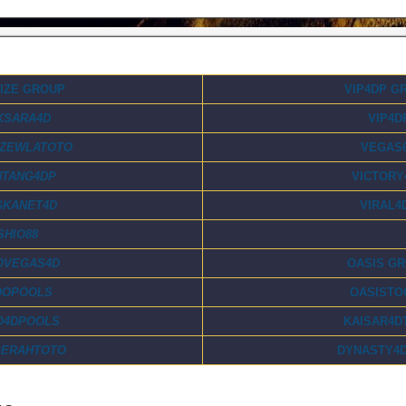
IZE GROUP
VIP4DP G
KSARA4D
VIP4D
IZEWLATOTO
VEGAS
NTANG4DP
VICTORY
GKANET4D
VIRAL4
SHIO88
OVEGAS4D
OASIS G
DOPOOLS
OASISTO
O4DPOOLS
KAISAR4D
GERAHTOTO
DYNASTY4