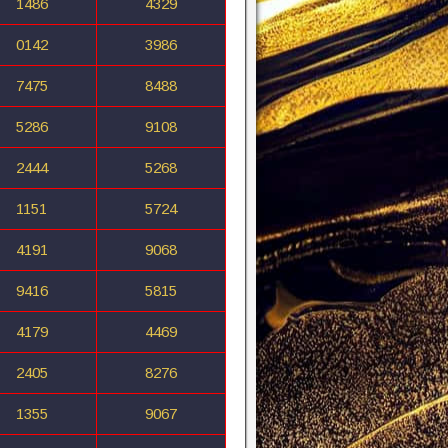
1486
4329
0142
3986
7475
8488
5286
9108
2444
5268
1151
5724
4191
9068
9416
5815
4179
4469
2405
8276
1355
9067