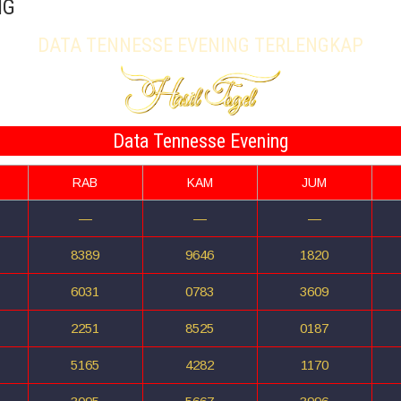
NG
DATA TENNESSE EVENING TERLENGKAP
Data Tennesse Evening
RAB
KAM
JUM
—
—
—
8389
9646
1820
6031
0783
3609
2251
8525
0187
5165
4282
1170