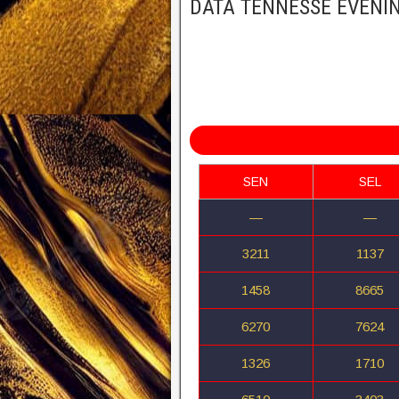
DATA TENNESSE EVENI
SEN
SEL
—
—
3211
1137
1458
8665
6270
7624
1326
1710