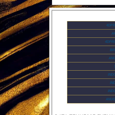
4DPR
A
4DPR
BI
AN
IND
IN
IND
ANU