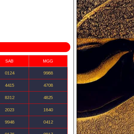
SAB
MGG
0124
9988
4415
4708
8312
4825
2023
1840
9948
0412