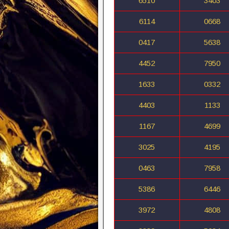
6510
3403
6114
0668
0417
5638
4452
7950
1633
0332
4403
1133
1167
4699
3025
4195
0463
7958
5386
6446
3972
4808