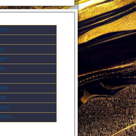
ROUP
P
6D
4DP
DP
ROUP
GEL
TOTO
DTOTO