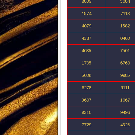
8839
5084
1574
7113
4079
1582
4387
0463
4635
7501
1795
6760
5038
9985
6278
9111
3607
1067
8310
9496
7729
4328