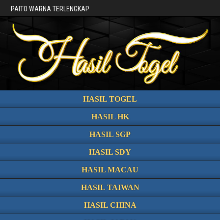
PAITO WARNA TERLENGKAP
HASIL TOGEL
HASIL HK
HASIL SGP
HASIL SDY
HASIL MACAU
HASIL TAIWAN
HASIL CHINA