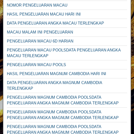
NOMOR PENGELUARAN MACAU
HASIL PENGELUARAN MACAU HARI INI
DATA PENGELUARAN ANGKA MACAU TERLENGKAP
MACAU MALAM INI PENGELUARAN
PENGELUARAN MACAU 6D HARIAN
PENGELUARAN MACAU POOLSDATA PENGELUARAN ANGKA
MACAU TERLENGKAP
PENGELUARAN MACAU POOLS
HASIL PENGELUARAN MAGNUM CAMBODIA HARI INI
DATA PENGELUARAN ANGKA MAGNUM CAMBODIA
TERLENGKAP
PENGELUARAN MAGNUM CAMBODIA POOLSDATA
PENGELUARAN ANGKA MAGNUM CAMBODIA TERLENGKAP
PENGELUARAN MAGNUM CAMBODIA POOLSDATA
PENGELUARAN ANGKA MAGNUM CAMBODIA TERLENGKAP
PENGELUARAN MAGNUM CAMBODIA POOLSDATA
PENGELUARAN ANGKA MAGNUM CAMBODIA TERLENGKAP