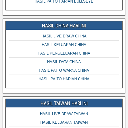
HASIL PAITO HARIAN BULLSEYE
HASIL CHINA HARI INI
HASIL LIVE DRAW CHINA
HASIL KELUARAN CHINA
HASIL PENGELUARAN CHINA
HASIL DATA CHINA
HASIL PAITO WARNA CHINA
HASIL PAITO HARIAN CHINA
HASIL TAIWAN HARI INI
HASIL LIVE DRAW TAIWAN
HASIL KELUARAN TAIWAN