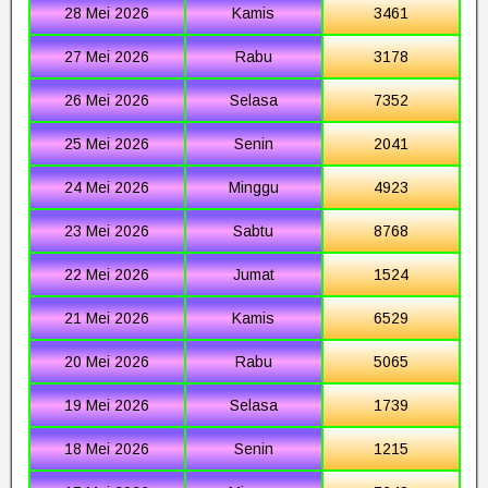
28 Mei 2026
Kamis
3461
27 Mei 2026
Rabu
3178
26 Mei 2026
Selasa
7352
25 Mei 2026
Senin
2041
24 Mei 2026
Minggu
4923
23 Mei 2026
Sabtu
8768
22 Mei 2026
Jumat
1524
21 Mei 2026
Kamis
6529
20 Mei 2026
Rabu
5065
19 Mei 2026
Selasa
1739
18 Mei 2026
Senin
1215