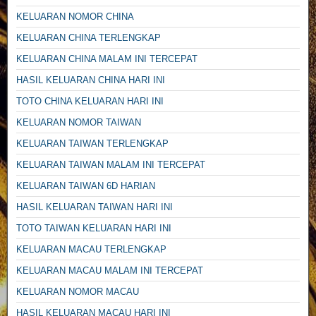
KELUARAN NOMOR CHINA
KELUARAN CHINA TERLENGKAP
KELUARAN CHINA MALAM INI TERCEPAT
HASIL KELUARAN CHINA HARI INI
TOTO CHINA KELUARAN HARI INI
KELUARAN NOMOR TAIWAN
KELUARAN TAIWAN TERLENGKAP
KELUARAN TAIWAN MALAM INI TERCEPAT
KELUARAN TAIWAN 6D HARIAN
HASIL KELUARAN TAIWAN HARI INI
TOTO TAIWAN KELUARAN HARI INI
KELUARAN MACAU TERLENGKAP
KELUARAN MACAU MALAM INI TERCEPAT
KELUARAN NOMOR MACAU
HASIL KELUARAN MACAU HARI INI