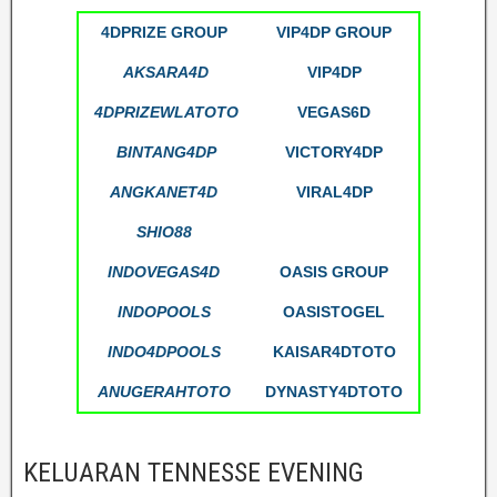
4DPRIZE GROUP
VIP4DP GROUP
AKSARA4D
VIP4DP
4DPRIZEWLATOTO
VEGAS6D
BINTANG4DP
VICTORY4DP
ANGKANET4D
VIRAL4DP
SHIO88
INDOVEGAS4D
OASIS GROUP
INDOPOOLS
OASISTOGEL
INDO4DPOOLS
KAISAR4DTOTO
ANUGERAHTOTO
DYNASTY4DTOTO
KELUARAN TENNESSE EVENING