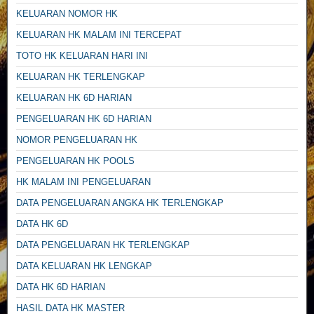
KELUARAN NOMOR HK
KELUARAN HK MALAM INI TERCEPAT
TOTO HK KELUARAN HARI INI
KELUARAN HK TERLENGKAP
KELUARAN HK 6D HARIAN
PENGELUARAN HK 6D HARIAN
NOMOR PENGELUARAN HK
PENGELUARAN HK POOLS
HK MALAM INI PENGELUARAN
DATA PENGELUARAN ANGKA HK TERLENGKAP
DATA HK 6D
DATA PENGELUARAN HK TERLENGKAP
DATA KELUARAN HK LENGKAP
DATA HK 6D HARIAN
HASIL DATA HK MASTER