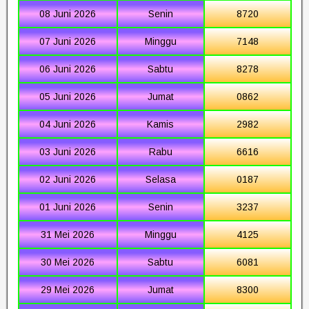
08 Juni 2026
Senin
8720
07 Juni 2026
Minggu
7148
06 Juni 2026
Sabtu
8278
05 Juni 2026
Jumat
0862
04 Juni 2026
Kamis
2982
03 Juni 2026
Rabu
6616
02 Juni 2026
Selasa
0187
01 Juni 2026
Senin
3237
31 Mei 2026
Minggu
4125
30 Mei 2026
Sabtu
6081
29 Mei 2026
Jumat
8300