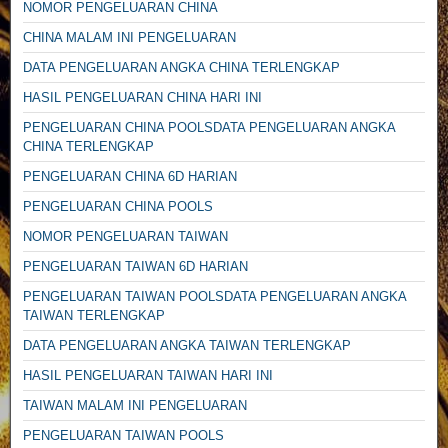
NOMOR PENGELUARAN CHINA
CHINA MALAM INI PENGELUARAN
DATA PENGELUARAN ANGKA CHINA TERLENGKAP
HASIL PENGELUARAN CHINA HARI INI
PENGELUARAN CHINA POOLSDATA PENGELUARAN ANGKA
CHINA TERLENGKAP
PENGELUARAN CHINA 6D HARIAN
PENGELUARAN CHINA POOLS
NOMOR PENGELUARAN TAIWAN
PENGELUARAN TAIWAN 6D HARIAN
PENGELUARAN TAIWAN POOLSDATA PENGELUARAN ANGKA
TAIWAN TERLENGKAP
DATA PENGELUARAN ANGKA TAIWAN TERLENGKAP
HASIL PENGELUARAN TAIWAN HARI INI
TAIWAN MALAM INI PENGELUARAN
PENGELUARAN TAIWAN POOLS