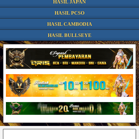
HASIL JAPAN
HASIL PCSO
HASIL CAMBODIA
HASIL BULLSEYE