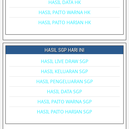
HASIL DATA HK
HASIL PAITO WARNA HK
HASIL PAITO HARIAN HK
HASIL SGP HARI INI
HASIL LIVE DRAW SGP
HASIL KELUARAN SGP
HASIL PENGELUARAN SGP
HASIL DATA SGP
HASIL PAITO WARNA SGP
HASIL PAITO HARIAN SGP