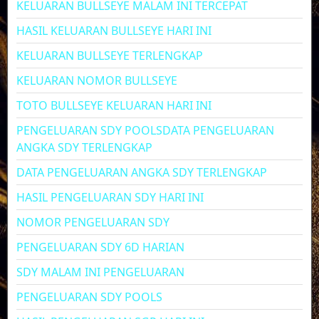
KELUARAN BULLSEYE MALAM INI TERCEPAT
HASIL KELUARAN BULLSEYE HARI INI
KELUARAN BULLSEYE TERLENGKAP
KELUARAN NOMOR BULLSEYE
TOTO BULLSEYE KELUARAN HARI INI
PENGELUARAN SDY POOLSDATA PENGELUARAN
ANGKA SDY TERLENGKAP
DATA PENGELUARAN ANGKA SDY TERLENGKAP
HASIL PENGELUARAN SDY HARI INI
NOMOR PENGELUARAN SDY
PENGELUARAN SDY 6D HARIAN
SDY MALAM INI PENGELUARAN
PENGELUARAN SDY POOLS