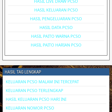
HASIL LIVE DRAW PCSO
HASIL KELUARAN PCSO
HASIL PENGELUARAN PCSO
HASIL DATA PCSO
HASIL PAITO WARNA PCSO
HASIL PAITO HARIAN PCSO
HASIL TAG LENGKAP
KELUARAN PCSO MALAM INI TERCEPAT
KELUARAN PCSO TERLENGKAP
HASIL KELUARAN PCSO HARI INI
KELUARAN NOMOR PCSO