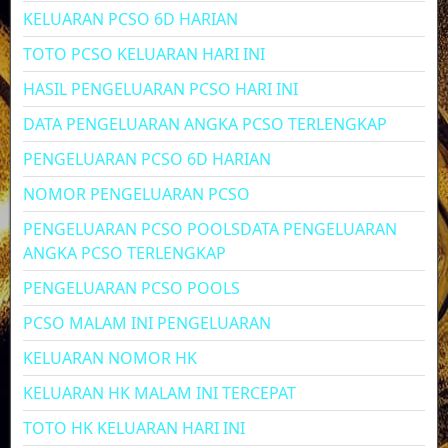
KELUARAN PCSO 6D HARIAN
TOTO PCSO KELUARAN HARI INI
HASIL PENGELUARAN PCSO HARI INI
DATA PENGELUARAN ANGKA PCSO TERLENGKAP
PENGELUARAN PCSO 6D HARIAN
NOMOR PENGELUARAN PCSO
PENGELUARAN PCSO POOLSDATA PENGELUARAN
ANGKA PCSO TERLENGKAP
PENGELUARAN PCSO POOLS
PCSO MALAM INI PENGELUARAN
KELUARAN NOMOR HK
KELUARAN HK MALAM INI TERCEPAT
TOTO HK KELUARAN HARI INI