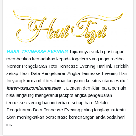
HASIL TENNESSE EVENING
Tujuannya sudah pasti agar
memberikan kemudahan kepada togelers yang ingin melihat
Nomor Pengeluaran Toto Tennesse Evening Hari Ini. Terlebih
setiap Hasil Data Pengeluaran Angka Tennesse Evening Hari
Ini yang kami ambil beralamat langsung ke situs utama yaitu "
lotteryusa.com/tennessee
". Dengan demikian para pemain
bisa langsung mengetahui jackpot angka pengeluaran
tennesse evening hari ini terbaru setiap hari. Melalui
Pengeluaran Data Tennesse Evening paling lengkap ini tentu
akan meningkatkan persentase kemenangan anda pada hari
ini.