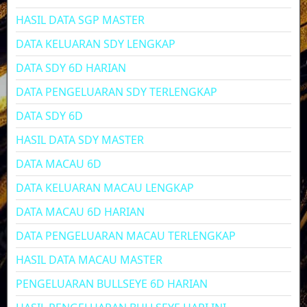
HASIL DATA SGP MASTER
DATA KELUARAN SDY LENGKAP
DATA SDY 6D HARIAN
DATA PENGELUARAN SDY TERLENGKAP
DATA SDY 6D
HASIL DATA SDY MASTER
DATA MACAU 6D
DATA KELUARAN MACAU LENGKAP
DATA MACAU 6D HARIAN
DATA PENGELUARAN MACAU TERLENGKAP
HASIL DATA MACAU MASTER
PENGELUARAN BULLSEYE 6D HARIAN