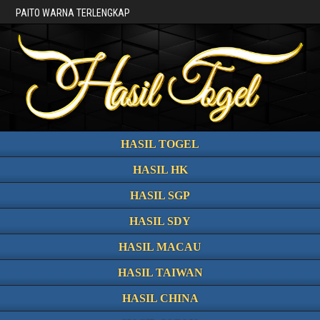
PAITO WARNA TERLENGKAP
HASIL TOGEL
HASIL HK
HASIL SGP
HASIL SDY
HASIL MACAU
HASIL TAIWAN
HASIL CHINA