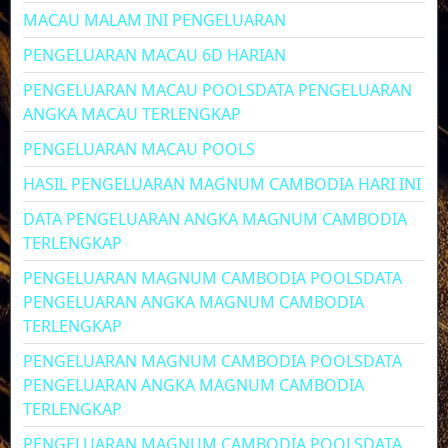
MACAU MALAM INI PENGELUARAN
PENGELUARAN MACAU 6D HARIAN
PENGELUARAN MACAU POOLSDATA PENGELUARAN
ANGKA MACAU TERLENGKAP
PENGELUARAN MACAU POOLS
HASIL PENGELUARAN MAGNUM CAMBODIA HARI INI
DATA PENGELUARAN ANGKA MAGNUM CAMBODIA
TERLENGKAP
PENGELUARAN MAGNUM CAMBODIA POOLSDATA
PENGELUARAN ANGKA MAGNUM CAMBODIA
TERLENGKAP
PENGELUARAN MAGNUM CAMBODIA POOLSDATA
PENGELUARAN ANGKA MAGNUM CAMBODIA
TERLENGKAP
PENGELUARAN MAGNUM CAMBODIA POOLSDATA