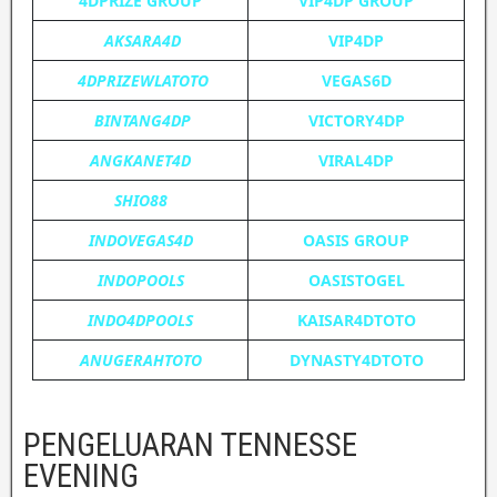
4DPRIZE GROUP
VIP4DP GROUP
AKSARA4D
VIP4DP
4DPRIZEWLATOTO
VEGAS6D
BINTANG4DP
VICTORY4DP
ANGKANET4D
VIRAL4DP
SHIO88
INDOVEGAS4D
OASIS GROUP
INDOPOOLS
OASISTOGEL
INDO4DPOOLS
KAISAR4DTOTO
ANUGERAHTOTO
DYNASTY4DTOTO
PENGELUARAN TENNESSE
EVENING